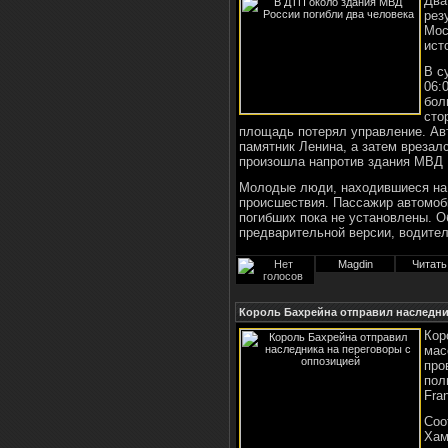
Два
рез
Мос
ист
В с
06:
бол
сто
площадь потерял управление. Ав
памятник Ленина, а затем врезал
произошла напротив здания МВД 
Молодые люди, находившиеся на 
происшествия. Пассажир автомоб
погибших пока не установлены. 
предварительной версии, водите
Magdin
Читать
Король Бахрейна отправил наследни
Кор
мас
про
пол
Fra
Соо
Хам