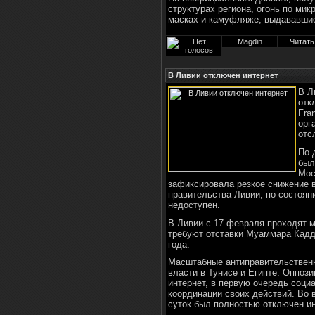
структурах региона, огонь по мик
масках и камуфляже, выдававшие
Magdin
Читать
В Ливии отключен интернет
В Л
отк
Fra
орг
отс
По 
был
Мос
зафиксировала резкое снижение 
правительства Ливии, по состоян
недоступен.
В Ливии с 17 февраля проходят 
требуют отставки Муаммара Кадд
года.
Масштабные антиправительственн
власти в Тунисе и Египте. Оппоз
интернет, в первую очередь социа
координации своих действий. Во 
суток был полностью отключен ин