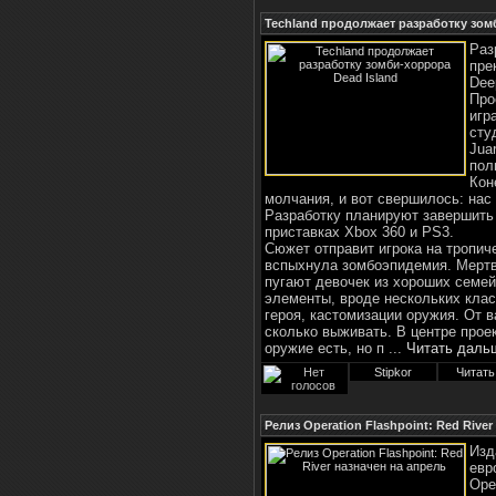
Techland продолжает разработку зом
Раз
пре
Deep
Про
игр
сту
Jua
пол
Кон
молчания, и вот свершилось: на
Разработку планируют завершить к
приставках Xbox 360 и PS3.
Сюжет отправит игрока на тропич
вспыхнула зомбоэпидемия. Мертв
пугают девочек из хороших семей
элементы, вроде нескольких клас
героя, кастомизации оружия. От в
сколько выживать. В центре про
оружие есть, но п
...
Читать даль
Stipkor
Читать
Релиз Operation Flashpoint: Red Rive
Изд
евр
Ope