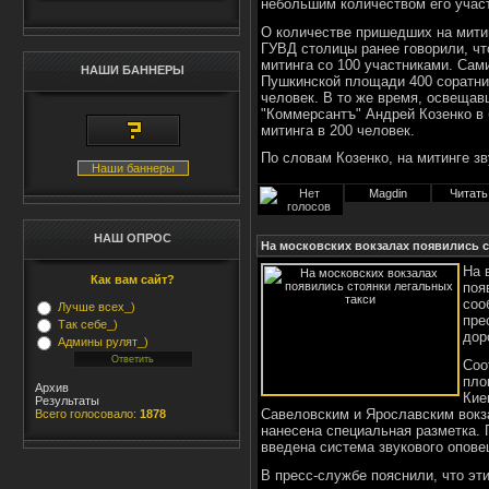
небольшим количеством его учас
О количестве пришедших на мити
ГУВД столицы ранее говорили, чт
митинга со 100 участниками. Сам
НАШИ БАННЕРЫ
Пушкинской площади 400 соратник
человек. В то же время, освещав
"Коммерсантъ" Андрей Козенко в 
митинга в 200 человек.
По словам Козенко, на митинге з
Наши баннеры
Magdin
Читать
НАШ ОПРОС
На московских вокзалах появились с
На 
Как вам сайт?
поя
соо
Лучше всех_)
пре
Так себе_)
дор
Админы рулят_)
Соо
пло
Архив
Кие
Результаты
Савеловским и Ярославским вокз
Всего голосовало:
1878
нанесена специальная разметка. 
введена система звукового опов
В пресс-службе пояснили, что эт