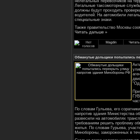
нелегальных перевозчиков на тер
Легальные таксомоторные службы
должны будут проходить проверки
водителей. На автомобили легаль
специальные знаки.
Также правительство Москвы соо
Читать дальше »
Magdin
Читать
Обманутые дольщики попытались пе
Акт
ули
аге
дви
"Од
При
ГУВ
час
По словам Гульева, его соратник
напротив здания Министерства о
развесили на автомобилях трансп
требованиям решить проблему об
жилья. По словам Гурьева, участн
Минобороны, замороженных в тече