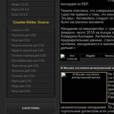
Его
выходцем из КБР.
Моды CS 1.6
Карты CS 1.6
Тюрина пояснила, что совершенно
туристов привело к тому, что мно
Боты CS 1.6
Эльбрус. Автомобиль следует по 
были застрелены москвичи.
Counter-Strike: Source
Нападение на микроавтобус с тур
Cкачать CSS
февраля, около 18:55 на въезде 
Перчатки для CSS
Кабардино-Балкарии. Автомобиль 
предварительным данным, стреля
Руки для CSS
человека, находившихся в машин
Модели игроков для CSS
дальше »
Модели оружия для CSS
Готовые сервера для CSS
Magdin
Читать
Руссификаторы для CSS
Темы меню для CSS
В Москве состоялся антипутинский м
Античиты для CSS
На 
Плагины для CSS
сог
Карты для CSS
опп
Вла
Моды для CSS
аре
Боты для CSS
Сер
Юди
Акц
незначительным опозданием. По д
КАТЕГОРИИ:
тщательным досмотром всех участ