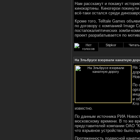
Нам расскажут и покажут истори
кинокартины. Киногерои покинули 
всё-таки остался среди динозавро
Кроме того, Telltale Games объя
по договору с компанией Image C
постапокалиптических зомби-коми
проект разрабатывается по мотива
Stipkor
Читать
На Эльбрусе взорвали канатную дор
На 
дор
Нов
По 
орг
инц
и о
Кто
известно.
По данным источника РИА Новости
московскому времени. В то же вр
представителей компании ОАО "К
что взрывное устройство было при
Протяженность подвесной канатно