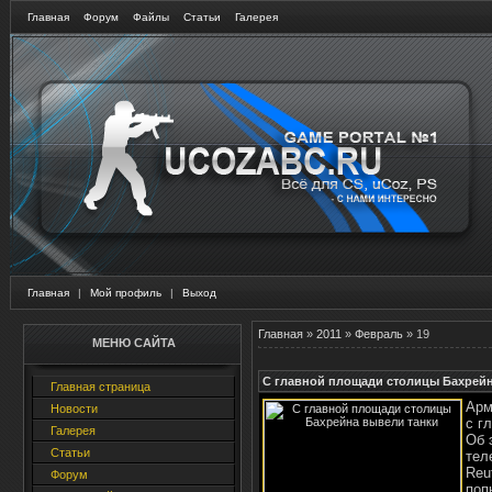
Главная
Форум
Файлы
Статьи
Галерея
Главная
|
Мой профиль
|
Выход
Главная
»
2011
»
Февраль
»
19
МЕНЮ САЙТА
С главной площади столицы Бахрейн
Главная страница
Арм
Новости
с г
Галерея
Об 
Статьи
тел
Reu
Форум
поп