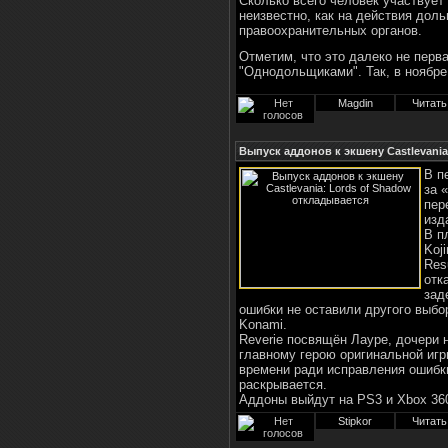
Сколько всего человек участвует 
неизвестно, как на действия дол
правоохранительных органов.
Отметим, что это далеко не перва
"Однодольщиками". Так, в ноябр
Magdin
Читать
Выпуск аддонов к экшену Castlevania
В п
за 
пер
изд
В п
Koj
Res
отк
зад
ошибки не оставили другого выб
Konami.
Reverie посвящён Лауре, дочери
главному герою оригинальной игр
времени ради исправления ошибк
раскрывается.
Аддоны выйдут на PS3 и Xbox 36
Stipkor
Читать