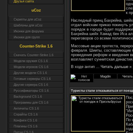
Друзья сайта
одн
сле
uCoz
к п
Скрипты для uCoz
Наследный принц Бахрейна, шейх
отдал войскам приказ покинуть у
Шаблоны для uCoz
порядок в городе будет поддержи
Иконки для форума
Бахрейна шейх Хамад бен Иса а
Иконки для групп
переговоров со всеми политическ
Массовые акции протеста, переро
Counter-Strike 1.6
февраля. Шииты, составляющие б
проведения реформ и введения в
Скачать Counter-Strike 1.6
возглавляет суннитская династия
Модели оружия CS 1.6
В ходе антип
...
Читать дальше »
Модели игроков CS 1.6
Другие модели CS 1.6
Magdin
Читать
Готовые серверы CS 1.6
Другие сервера CS 1.6
Туристы стали отказываться от поез
Руссификаторы CS 1.6
Background CS 1.6
Пос
рос
Программы для CS 1.6
При
Античиты CS 1.6
"Ин
Спрайты CS 1.6
Рос
По 
Конфиги CS 1.6
Каб
Плагины CS 1.6
год
Патчи CS 1.6