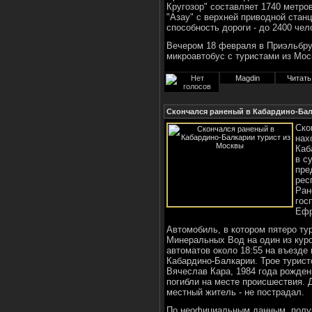
Кругозор" составляет 1740 метр
"Азау" с верхней приводной стан
способность дороги - до 2400 чел
Вечером 18 февраля в Приэльбру
микроавтобус с туристами из Мос
Magdin
Читать
Скончался раненый в Кабардино-Бал
Ско
нах
Каб
в с
пре
рес
Ран
гос
Ефр
Автомобиль, в котором пятеро ту
Минеральных Вод на один из кур
автоматов около 18:55 на въезде
Кабардино-Балкарии. Трое турист
Вячеслав Кара, 1984 года рожден
погибли на месте происшествия. 
местный житель - не пострадал.
По неофициальным данным, полу