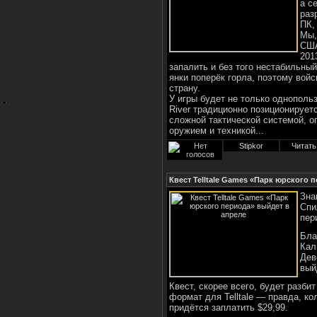
а с
раз
ПК,
Мы,
США
201
запалить и без того нестабильны
янки поперёк горла, поэтому вой
страну.
У игры будет не только однополь
River традиционно позиционирует
сложной тактической системой, 
оружием и техникой...
Stipkor
Читать
Квест Telltale Games «Парк юрского 
Зна
Спи
пер
Бла
Кал
Дев
вый
Квест, скорее всего, будет разби
формат для Telltale — правда, ко
придётся заплатить $29,99.