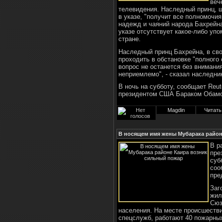
веч
телевидения. Наследный принц, 
в указе, "получит все полномочи
надежд и чаяний народа Бахрейна
указе отсутствует какое-либо уп
стране.
Наследный принц Бахрейна, в сво
проходить в обстановке "полного 
вопрос не останется без внимания
неприемлемо", - сказал наследни
В ночь на субботу, сообщает Reu
президентом США Бараком Обам
Magdin
Читать
В носящем имя жены Мубарака район
В р
пре
суб
соо
пре
Заг
жил
Сюз
населения. На месте происшестви
спецслужб, работают 40 пожарны