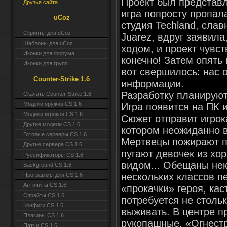
Проект был представле
Друзья сайта
игра попросту пропал
uCoz
студия Techland, слав
Скрипты для uCoz
Juarez, вдруг заявила
Шаблоны для uCoz
ходом, и проект чувст
Иконки для форума
конечно! Затем опять
Иконки для групп
вот свершилось: нас 
Counter-Strike 1.6
информации.
Разработку планируют
Скачать Counter-Strike 1.6
Модели оружия CS 1.6
Игра появится на ПК и
Модели игроков CS 1.6
Сюжет отправит игрок
Другие модели CS 1.6
котором неожиданно 
Готовые серверы CS 1.6
Мертвецы пожирают п
Другие сервера CS 1.6
пугают девочек из хо
Руссификаторы CS 1.6
видом... Обещаны не
Background CS 1.6
нескольких классов п
Программы для CS 1.6
Античиты CS 1.6
«прокачки» героя, ка
Спрайты CS 1.6
потребуется не столь
Конфиги CS 1.6
выживать. В центре п
Плагины CS 1.6
рукопашные. «Огнестр
Патчи CS 1.6