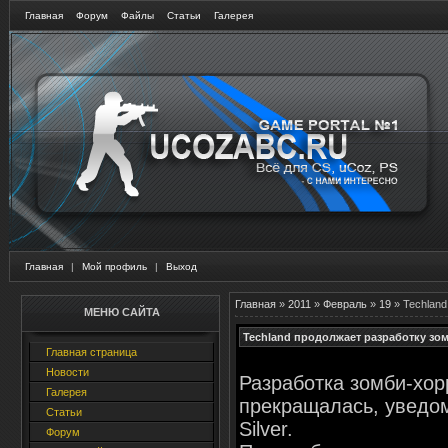
Главная
Форум
Файлы
Статьи
Галерея
Главная
|
Мой профиль
|
Выход
Главная
»
2011
»
Февраль
»
19
» Techland
МЕНЮ САЙТА
Techland продолжает разработку зом
Главная страница
Новости
Разработка зомби-хор
Галерея
прекращалась, уведо
Статьи
Silver.
Форум