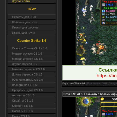
Друзья сайта
uCoz
Скрипты для uCoz
Шаблоны для uCoz
Иконки для форума
Иконки для групп
Counter-Strike 1.6
Скачать Counter-Strike 1.6
Модели оружия CS 1.6
Модели игроков CS 1.6
Другие модели CS 1.6
Ссылка
Готовые серверы CS 1.6
https://t
Другие сервера CS 1.6
Руссификаторы CS 1.6
Карты для Warcraft3
| Просмотров: 1611 | Загруз
Background CS 1.6
Программы для CS 1.6
Dota 6.96 AI rus скачать с ботами о
Античиты CS 1.6
Спрайты CS 1.6
Конфиги CS 1.6
Плагины CS 1.6
Патчи CS 1.6