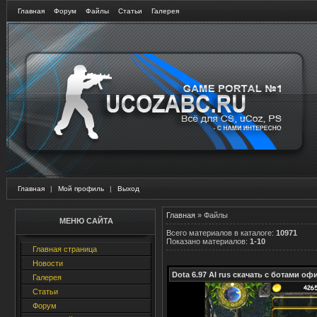
Главная
Форум
Файлы
Статьи
Галерея
Главная
|
Мой профиль
|
Выход
Главная
»
Файлы
МЕНЮ САЙТА
Всего материалов в каталоге
:
10971
Показано материалов
:
1-10
Главная страница
Новости
Dota 6.97 AI rus скачать с ботами о
Галерея
Статьи
Форум