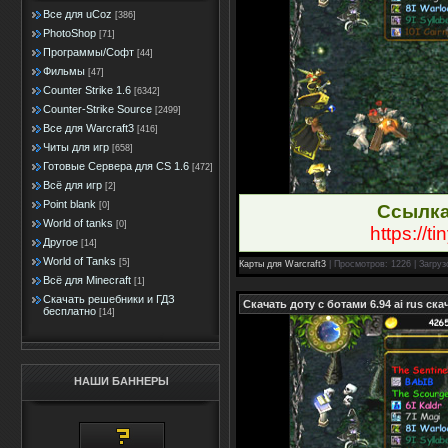
Все для uCoz
[386]
PhotoShop
[71]
Программы/Софт
[44]
Фильмы
[47]
Counter Strike 1.6
[6342]
Counter-Strike Source
[2499]
Все для Warcraft3
[416]
Читы для игр
[658]
Готовые Сервера для CS 1.6
[472]
Всё для игр
[2]
Point blank
[0]
Ссылка
World of tanks
[0]
https://t
Другое
[14]
World of Tanks
[5]
Карты для Warcraft3
| Просмотров: 1226 | Загруз
Всё для Minecraft
[1]
Скачать решебники и ГДЗ
Скачать доту с ботами 6.94 ai rus ск
бесплатно
[14]
НАШИ БАННЕРЫ