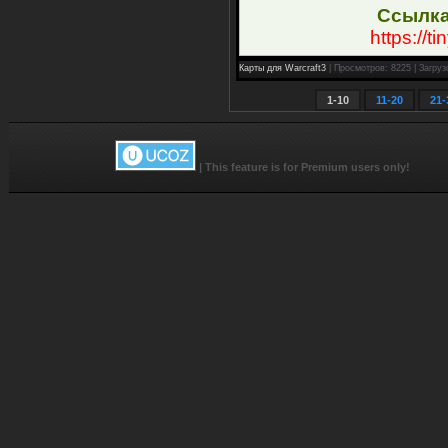
Ссылка
https://t
Карты для Warcraft3
| Просмотров: 8225 | Загруз
1-10
11-20
21-
|
This feature is for Premium users only!