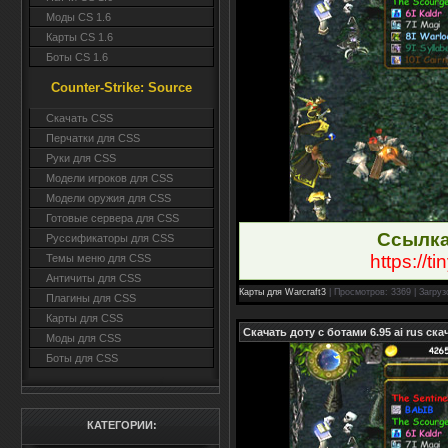
Моды CS 1.6
Карты CS 1.6
Боты CS 1.6
Counter-Strike: Source
Cкачать CSS
Перчатки для CSS
Руки для CSS
Модели игроков для CSS
Модели оружия для CSS
Готовые сервера для CSS
Ссылка
Руссификаторы для CSS
https://t
Темы меню для CSS
Античиты для CSS
Карты для Warcraft3
| Просмотров: 3369 | Загруз
Плагины для CSS
Карты для CSS
Скачать доту с ботами 6.95 ai rus ск
Моды для CSS
Боты для CSS
КАТЕГОРИИ: