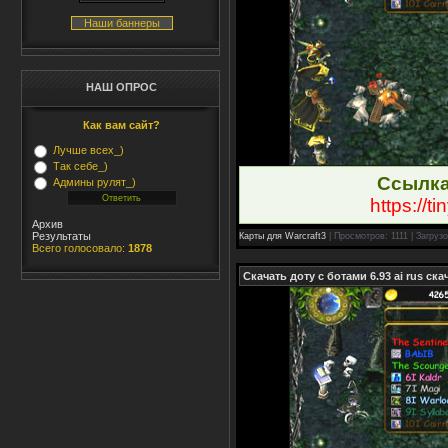
Наши баннеры
НАШ ОПРОС
Как вам сайт?
Лучше всех_)
Так себе_)
Ссылка
Админы рулят_)
https://t
Архив
Результаты
Карты для Warcraft3
| Просмотров: 1111 | Загрузо
Всего голосовало:
1878
Скачать доту с ботами 6.93 ai rus ск