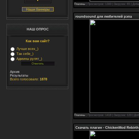
Плагины
| Просмотров: 1300 | Загрузок: 65 | Доб
Наши баннеры
roundsound для любителей рэпа
НАШ ОПРОС
Как вам сайт?
Лучше всех_)
Так себе_)
Админы рулят_)
Архив
Результаты
Всего голосовало:
1878
Плагины
| Просмотров: 1418 | Загрузок: 120 | До
Скачать плагин - ChickenMod Rebirth 