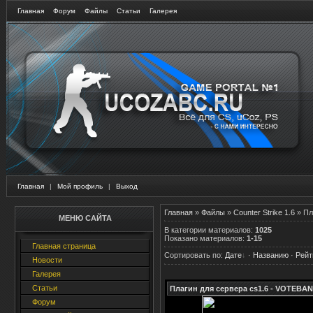
Главная
Форум
Файлы
Статьи
Галерея
Главная
|
Мой профиль
|
Выход
Главная
»
Файлы
»
Counter Strike 1.6
» Пл
МЕНЮ САЙТА
В категории материалов
:
1025
Показано материалов
:
1-15
Главная страница
Сортировать по
:
Дате
·
Названию
·
Рейт
Новости
Галерея
Статьи
Плагин для сервера cs1.6 - VOTEBAN
Форум