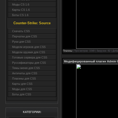
Моды CS 1.6
Карты CS 1.6
Боты CS 1.6
Counter-Strike: Source
Cкачать CSS
Перчатки для CSS
Руки для CSS
Модели игроков для CSS
Плагины
| Просмотров: 1048 | Загрузок: 82 | Доб
Модели оружия для CSS
Готовые сервера для CSS
Модифицированный плагин Admin C
Руссификаторы для CSS
Темы меню для CSS
Античиты для CSS
Плагины для CSS
Карты для CSS
Моды для CSS
Боты для CSS
КАТЕГОРИИ: