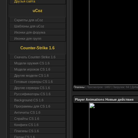
Друзья сайта
uCoz
Скрипты для uCoz
Шаблоны для uCoz
Иконки для форума
Иконки для групп
Counter-Strike 1.6
Скачать Counter-Strike 1.6
Модели оружия CS 1.6
Модели игроков CS 1.6
Другие модели CS 1.6
Готовые серверы CS 1.6
Плагины
| Просмотров: 1462 | Загрузок: 64 | Доб
Другие сервера CS 1.6
Руссификаторы CS 1.6
Player Animations Новые действия
Background CS 1.6
Программы для CS 1.6
Античиты CS 1.6
Спрайты CS 1.6
Конфиги CS 1.6
Плагины CS 1.6
Патчи CS 1.6