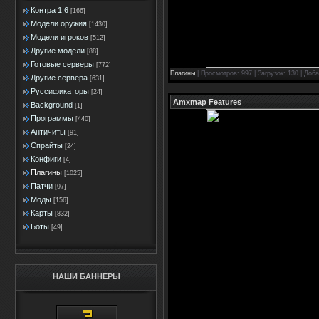
Контра 1.6
[166]
Модели оружия
[1430]
Модели игроков
[512]
Другие модели
[88]
Готовые серверы
[772]
Плагины
| Просмотров: 997 | Загрузок: 130 | Доб
Другие сервера
[631]
Руссификаторы
[24]
Amxmap Features
Background
[1]
Программы
[440]
Античиты
[91]
Спрайты
[24]
Конфиги
[4]
Плагины
[1025]
Патчи
[97]
Моды
[156]
Карты
[832]
Боты
[49]
НАШИ БАННЕРЫ