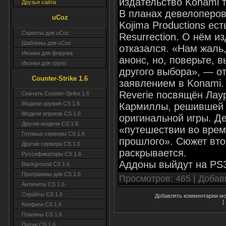
издательство Konami т
Друзья сайта
В планах девелоперов
uCoz
Kojima Productions е
Скрипты для uCoz
Resurrection. О нём и
Шаблоны для uCoz
отказался. «Нам жаль
Иконки для форума
анонс, но, поверьте,
Иконки для групп
другого выбора», — о
Counter-Strike 1.6
заявлением в Konami.
Reverie посвящён Лау
Скачать Counter-Strike 1.6
Модели оружия CS 1.6
Кармиллы, решившей 
Модели игроков CS 1.6
оригинальной игры. Д
Другие модели CS 1.6
«путешествии во врем
Готовые серверы CS 1.6
прошлого». Сюжет вто
Другие сервера CS 1.6
раскрывается.
Руссификаторы CS 1.6
Аддоны выйдут на PS3
Background CS 1.6
Программы для CS 1.6
Просмотров
: 465 |
Добав
Античиты CS 1.6
Спрайты CS 1.6
Добавлять комментарии мог
[
Конфиги CS 1.6
Плагины CS 1.6
Патчи CS 1.6