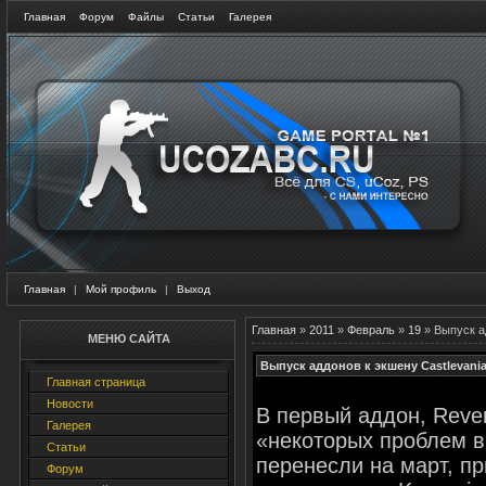
Главная
Форум
Файлы
Статьи
Галерея
Главная
|
Мой профиль
|
Выход
Главная
»
2011
»
Февраль
»
19
» Выпуск а
МЕНЮ САЙТА
Выпуск аддонов к экшену Castlevani
Главная страница
Новости
В первый аддон, Rever
Галерея
«некоторых проблем в
Статьи
перенесли на март, п
Форум