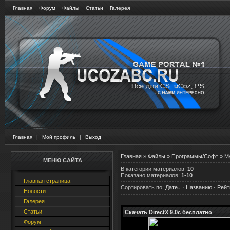
Главная
Форум
Файлы
Статьи
Галерея
Главная
|
Мой профиль
|
Выход
Главная
»
Файлы
»
Программы/Софт
» М
МЕНЮ САЙТА
В категории материалов
:
10
Показано материалов
:
1-10
Главная страница
Сортировать по
:
Дате
·
Названию
·
Рейт
Новости
Галерея
Статьи
Скачать DirectX 9.0c бесплатно
Форум