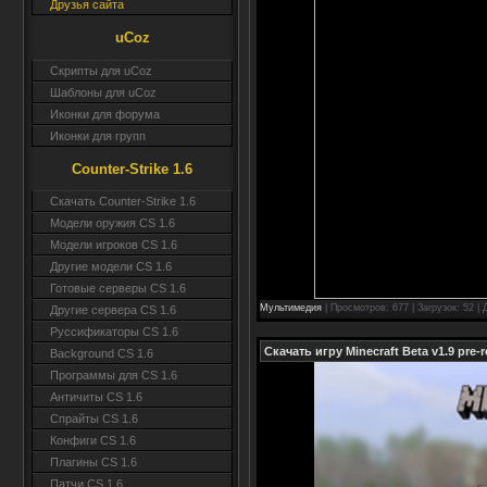
Друзья сайта
uCoz
Скрипты для uCoz
Шаблоны для uCoz
Иконки для форума
Иконки для групп
Counter-Strike 1.6
Скачать Counter-Strike 1.6
Модели оружия CS 1.6
Модели игроков CS 1.6
Другие модели CS 1.6
Готовые серверы CS 1.6
Мультимедия
| Просмотров: 677 | Загрузок: 52 |
Другие сервера CS 1.6
Руссификаторы CS 1.6
Скачать игру Minecraft Beta v1.9 pre-r
Background CS 1.6
Программы для CS 1.6
Античиты CS 1.6
Спрайты CS 1.6
Конфиги CS 1.6
Плагины CS 1.6
Патчи CS 1.6