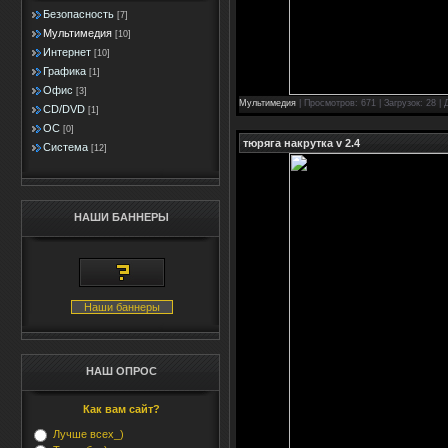
Безопасность
[7]
Мультимедия
[10]
Интернет
[10]
Графика
[1]
Офис
[3]
Мультимедия
| Просмотров: 671 | Загрузок: 28 |
CD/DVD
[1]
ОС
[0]
тюряга накрутка v 2.4
Система
[12]
НАШИ БАННЕРЫ
Наши баннеры
НАШ ОПРОС
Как вам сайт?
Лучше всех_)