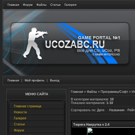
Главная
Форум
Файлы
Статьи
Галерея
Главная
|
Мой профиль
|
Выход
Главная
»
Файлы
»
Программы/Софт
» И
МЕНЮ САЙТА
В категории материалов
:
10
Показано материалов
:
1-10
Главная страница
Сортировать по
:
Дате
·
Названию
·
Рейт
Новости
Галерея
Статьи
Тюряга Накрутка v 2.4
Форум