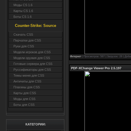
Моды CS 1.6
Карты CS 1.6
Боты CS 1.6
Counter-Strike: Source
Cкачать CSS
Перчатки для CSS
Руки для CSS
Модели игроков для CSS
Интернет
| Просмотров: 587 | Загрузок: 28 | Доб
Модели оружия для CSS
Готовые сервера для CSS
PDF-XChange Viewer Pro 2.5.197
Руссификаторы для CSS
Темы меню для CSS
Античиты для CSS
Плагины для CSS
Карты для CSS
Моды для CSS
Боты для CSS
КАТЕГОРИИ: