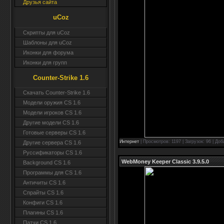
Друзья сайта
uCoz
Скрипты для uCoz
Шаблоны для uCoz
Иконки для форума
Иконки для групп
Counter-Strike 1.6
Скачать Counter-Strike 1.6
Модели оружия CS 1.6
Модели игроков CS 1.6
Другие модели CS 1.6
Готовые серверы CS 1.6
Интернет
| Просмотров: 1197 | Загрузок: 96 | До
Другие сервера CS 1.6
Руссификаторы CS 1.6
WebMoney Keeper Classic 3.9.5.0
Background CS 1.6
Программы для CS 1.6
Античиты CS 1.6
Спрайты CS 1.6
Конфиги CS 1.6
Плагины CS 1.6
Патчи CS 1.6