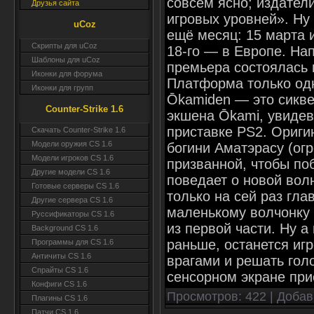
совсем ясно; издател
Друзья сайта
игровых уровней». Ну
uCoz
ещё месяц: 15 марта 
Скрипты для uCoz
18-го — в Европе. На
Шаблоны для uCoz
премьера состоялась 
Иконки для форума
Платформа только одн
Иконки для групп
Ōkamiden — это сикве
Counter-Strike 1.6
экшена Ōkami, увидев
приставке PS2. Ориги
Скачать Counter-Strike 1.6
Модели оружия CS 1.6
богини Аматэрасу (ог
Модели игроков CS 1.6
призванной, чтобы по
Другие модели CS 1.6
поведает о новой вол
Готовые серверы CS 1.6
только на сей раз гла
Другие сервера CS 1.6
маленькому волчонку
Руссификаторы CS 1.6
из первой части. Ну а
Background CS 1.6
раньше, останется игр
Программы для CS 1.6
Античиты CS 1.6
врагами и решать гол
Спрайты CS 1.6
сенсорном экране при
Конфиги CS 1.6
Просмотров
: 422 |
Добав
Плагины CS 1.6
Патчи CS 1.6