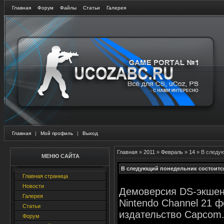
Главная
Форум
Файлы
Статьи
Галерея
Главная
|
Мой профиль
|
Выход
Главная
»
2011
»
Февраль
»
14
» В следу
МЕНЮ САЙТА
В следующий понедельник состоитс
Главная страница
Новости
Демоверсия DS-экшен
Галерея
Nintendo Channel 21 
Статьи
издательство Capcom.
Форум