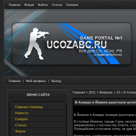
Главная
Форум
Файлы
Статьи
Галерея
Главная
|
Мой профиль
|
Выход
Главная
»
2011
»
Февраль
»
13
» В Алжир
МЕНЮ САЙТА
В Алжире и Йемене разогнали анти
Главная страница
Новости
В Йемене и Алжире полиция разогнала 
Галерея
В столице Йемена, городе Сана, неско
Статьи
направлялись к посольству Египта, ст
Полицейские оттеснили толпу, не дав е
Форум
Кроме того, сообщается, что на площа