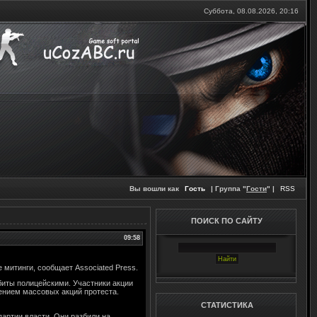
Суббота, 08.08.2026,
20:16
Вы вошли как
Гость
| Группа "
Гости
" |
RSS
ПОИСК ПО САЙТУ
09:58
 митинги, сообщает Associated Press.
биты полицейскими. Участники акции
лением массовых акций протеста.
СТАТИСТИКА
артии власти. Они разбили на