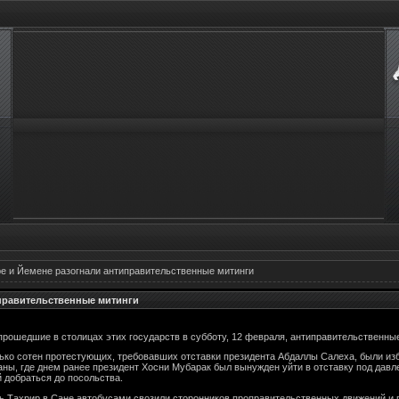
е и Йемене разогнали антиправительственные митинги
правительственные митинги
прошедшие в столицах этих государств в субботу, 12 февраля, антиправительственные
лько сотен протестующих, требовавших отставки президента Абдаллы Салеха, были из
раны, где днем ранее президент Хосни Мубарак был вынужден уйти в отставку под дав
й добраться до посольства.
дь Тахрир в Сане автобусами свозили сторонников проправительственных движений и п