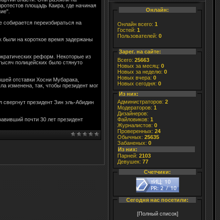
протестов площадь Каира, где начиная
Онлайн:
ие".
е собирается переизбираться на
Онлайн всего:
1
Гостей:
1
Пользователей:
0
ек были на короткое время задержаны
Зарег. на сайте:
ократических реформ. Некоторые из
Всего:
25663
тысяч полицейских было стянуто
Новых за месяц:
0
Новых за неделю:
0
Новых вчера:
0
вшей отставки Хосни Мубарака,
Новых сегодня:
0
ла изменена, так, чтобы президент мог
Из них:
Администраторов:
2
л свергнут президент Зин эль-Абидин
Модераторов:
1
Дизайнеров:
равивший почти 30 лет президент
Файловиков:
1
Журналистов:
0
Проверенных:
24
Обычных:
25635
Забаненых:
0
Из них:
Парней:
2103
Девушек:
77
Счетчики:
Сегодня нас посетили:
[Полный список]