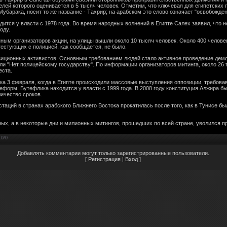
лей которого оценивается в 5 тысяч человек. Отметим, что ключевая для египетских 
Мубарака, носит то же название - Тахрир; на арабском это слово означает "освобожден
тся у власти с 1978 года. Во время народных волнений в Египте Салех заявил, что н
оду.
нным организаторов акции, на улицы вышли около 10 тысяч человек. Около 400 челов
естующих с полицией, как сообщается, не было.
озиционных активистов. Основным требованием людей стало активное проведение дем
 "Нет полицейскому государству". По информации организаторов митинга, около 26 
еста.
а 3 февраля, когда в Египте происходили массовые выступления оппозиции, требова
форм. Бутефлика находится у власти с 1999 года. В 2008 году конституция Алжира бы
ичество сроков.
аций в странах арабского Ближнего Востока прокатилась после того, как в Тунисе бы
ных, а в некоторые дни и милионных митингов, прошедших по всей стране, уволился п
.0
/
0
Добавлять комментарии могут только зарегистрированные пользователи.
[
Регистрация
|
Вход
]