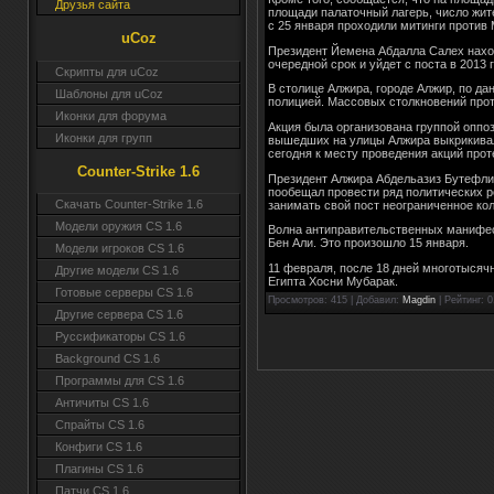
Друзья сайта
площади палаточный лагерь, число жите
с 25 января проходили митинги против 
uCoz
Президент Йемена Абдалла Салех находи
очередной срок и уйдет с поста в 2013 г
Скрипты для uCoz
В столице Алжира, городе Алжир, по да
Шаблоны для uCoz
полицией. Массовых столкновений прот
Иконки для форума
Акция была организована группой опп
Иконки для групп
вышедших на улицы Алжира выкрикивали
сегодня к месту проведения акций прот
Counter-Strike 1.6
Президент Алжира Абдельазиз Бутефлик
пообещал провести ряд политических ре
Скачать Counter-Strike 1.6
занимать свой пост неограниченное кол
Модели оружия CS 1.6
Волна антиправительственных манифест
Бен Али. Это произошло 15 января.
Модели игроков CS 1.6
11 февраля, после 18 дней многотысяч
Другие модели CS 1.6
Египта Хосни Мубарак.
Готовые серверы CS 1.6
Просмотров
: 415 |
Добавил
:
Magdin
|
Рейтинг
:
0
Другие сервера CS 1.6
Руссификаторы CS 1.6
Background CS 1.6
Программы для CS 1.6
Античиты CS 1.6
Спрайты CS 1.6
Конфиги CS 1.6
Плагины CS 1.6
Патчи CS 1.6