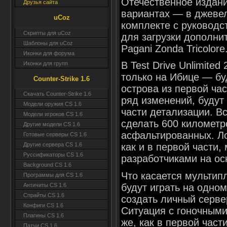
Отечественное издани
Друзья сайта
вариантах — в джевел
uCoz
комплекте с руководс
Скрипты для uCoz
для загрузки дополни
Шаблоны для uCoz
Pagani Zonda Tricolore
Иконки для форума
В Test Drive Unlimite
Иконки для групп
только на Ибице — бу
Counter-Strike 1.6
острова из первой час
Скачать Counter-Strike 1.6
ряд изменений, будут
Модели оружия CS 1.6
части детализации. В
Модели игроков CS 1.6
сделать 600 километро
Другие модели CS 1.6
асфальтированных. Лок
Готовые серверы CS 1.6
как и в первой части
Другие сервера CS 1.6
Руссификаторы CS 1.6
разработчиками на ос
Background CS 1.6
Что касается мультип
Программы для CS 1.6
будут играть на одно
Античиты CS 1.6
Спрайты CS 1.6
создать личный серве
Конфиги CS 1.6
Ситуация с гоночными
Плагины CS 1.6
же, как в первой част
Патчи CS 1.6