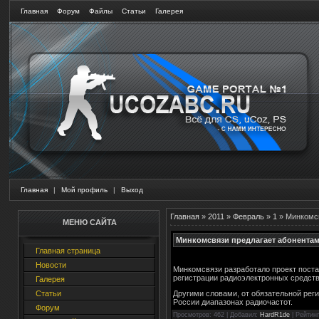
Главная
Форум
Файлы
Статьи
Галерея
Главная
|
Мой профиль
|
Выход
Главная
»
2011
»
Февраль
»
1
» Минкомсв
МЕНЮ САЙТА
Минкомсвязи предлагает абонентам
Главная страница
Новости
Минкомсвязи разработало проект поста
регистрации радиоэлектронных средств
Галерея
Статьи
Другими словами, от обязательной рег
России диапазонах радиочастот.
Форум
Просмотров
: 462 |
Добавил
:
HardR1de
|
Рейтинг