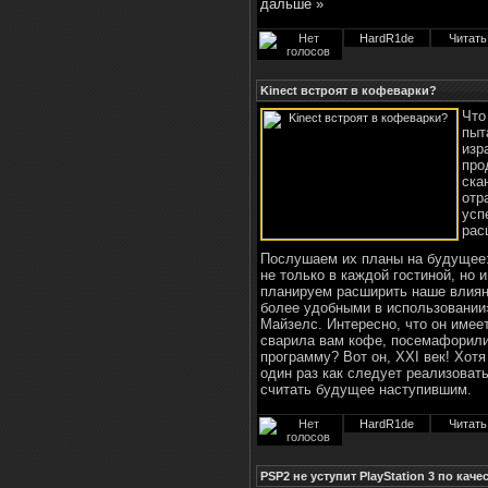
дальше »
HardR1de
Читать
Kinect встроят в кофеварки?
Что
пыт
изр
про
ска
отр
усп
рас
Послушаем их планы на будущее:
не только в каждой гостиной, но
планируем расширить наше влияни
более удобными в использовании
Майзелс. Интересно, что он имее
сварила вам кофе, посемафорили
программу? Вот он, XXI век! Хотя
один раз как следует реализова
считать будущее наступившим.
HardR1de
Читать
PSP2 не уступит PlayStation 3 по кач