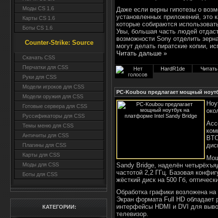
Моды CS 1.6
Даже если верны гипотезы о воз
установленных приложений, это к
Карты CS 1.6
которые собираются использовать
Боты CS 1.6
Увы, большая часть людей отдаст
возможности Sony отделить зерна
Counter-Strike: Source
могут делать пиратские копии, 
Читать дальше »
Cкачать CSS
Перчатки для CSS
HardR1de
Читать
Руки для CSS
Модели игроков для CSS
PC-Koubou предлагает мощный ноутбу
Модели оружия для CSS
Ноу
Готовые сервера для CSS
око
Руссификаторы для CSS
Асс
Темы меню для CSS
ком
Античиты для CSS
BTO
дис
Плагины для CSS
Карты для CSS
Мощ
Sandy Bridge, наделён четырёхъ
Моды для CSS
частотой 2,2 ГГц. Базовая конфи
Боты для CSS
жёсткий диск на 500 Гб, оптически
Обработка графики возложена на 
Экран формата Full HD обладает 
интерфейсы HDMI и DVI для выво
КАТЕГОРИИ:
телевизор.