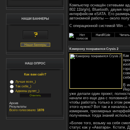
Компьютер оснащён сетевыми адап
802.11b/g/n), Bluetooth, двумя п
интерфейсом eSATA. Его размеры
автономной работы — около полу
НАШИ БАННЕРЫ
С операционной системой Win
...
HardR1de
Читать
Наши баннеры
Кэмерону понравился Crysis 2
Как
про
НАШ ОПРОС
изо
гор
сов
Как вам сайт?
себ
Лучше всех_)
В и
Так себе_)
Йер
Админы рулят_)
уже делали один проект, полност
начали его еще два с половиной 
чтобы работать только в этом ре
Архив
этого нужно? Вот так и началось
Результаты
Всего голосовало:
1878
измерения, трехмерных интерфейс
полученных тогда знаний использ
«Более того, возьму на себя смел
статус как у «Аватара». Кстати, 