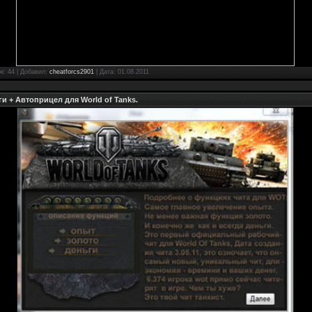
ок: 44 | Добавил:
cheatforcs2901
| Дата:
01.08.2011
ги + Автоприцел для World of Tanks.