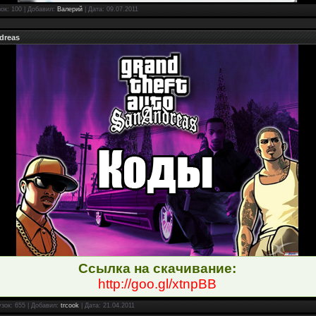
зок: 100 | Добавил:
Валерий
| Дата:
09.07.2011
ndreas
Ссылка на скачивание:
http://goo.gl/xtnpBB
узок: 655 | Добавил:
trcook
| Дата:
21.04.2011