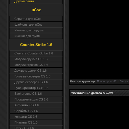
Друзья сайта
uCoz
Скрипты для uCoz
Шаблоны для uCoz
Иконки для форума
Иконки для групп
Counter-Strike 1.6
Скачать Counter-Strike 1.6
Модели оружия CS 1.6
Модели игроков CS 1.6
Другие модели CS 1.6
Готовые серверы CS 1.6
Читы для других игр
| Просмотров: 861 | Загруз
Другие сервера CS 1.6
Руссификаторы CS 1.6
Увеличение дамага в wow
Background CS 1.6
Программы для CS 1.6
Античиты CS 1.6
Спрайты CS 1.6
Конфиги CS 1.6
Плагины CS 1.6
Патчи CS 1.6