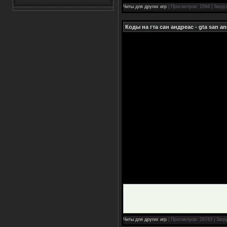
Читы для других игр
| Просмотров: 1594 | Загру
Коды на гта сан андреас - gta san a
Читы для других игр
| Просмотров: 28743 | Загр