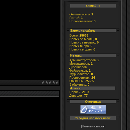
Онлайн:
Онлайн всего:
1
Гостей:
1
Пользователей:
0
Зарег. на сайте:
Всего:
25663
Новых за месяц:
0
Новых за неделю:
0
Новых вчера:
0
Новых сегодня:
0
Из них:
Администраторов:
2
Модераторов:
1
Дизайнеров:
Файловиков:
1
Журналистов:
0
Проверенных:
24
Обычных:
25635
Забаненых:
0
Из них:
Парней:
2103
Девушек:
77
Счетчики:
Сегодня нас посетили:
[Полный список]