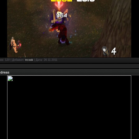
зок: 120 | Добавил:
trcook
| Дата:
26.11.2011
ndreas