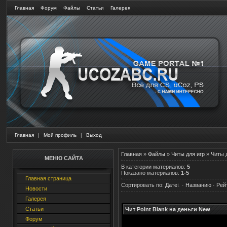
Главная
Форум
Файлы
Статьи
Галерея
Главная
|
Мой профиль
|
Выход
Главная
»
Файлы
»
Читы для игр
» Читы д
МЕНЮ САЙТА
В категории материалов
:
5
Показано материалов
:
1-5
Главная страница
Сортировать по
:
Дате
·
Названию
·
Рей
Новости
Галерея
Статьи
Чит Point Blank на деньги New
Форум