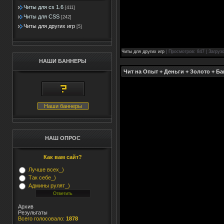
Читы для cs 1.6
[411]
Читы для CSS
[242]
Читы для других игр
[5]
Читы для других игр
| Просмотров: 847 | Загруз
НАШИ БАННЕРЫ
Чит на Опыт + Деньги + Золото + Ба
Наши баннеры
НАШ ОПРОС
Как вам сайт?
Лучше всех_)
Так себе_)
Админы рулят_)
Архив
Результаты
Всего голосовало:
1878