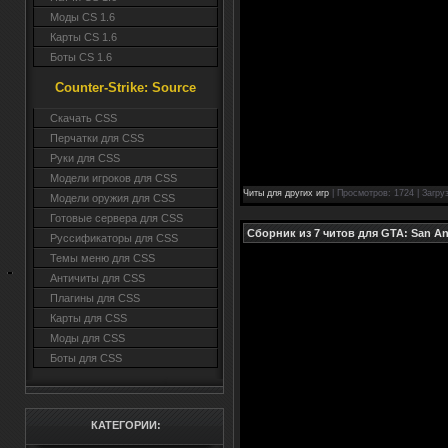
Моды CS 1.6
Карты CS 1.6
Боты CS 1.6
Counter-Strike: Source
Cкачать CSS
Перчатки для CSS
Руки для CSS
Модели игроков для CSS
Читы для других игр
| Просмотров: 1724 | Загру
Модели оружия для CSS
Готовые сервера для CSS
Сборник из 7 читов для GTA: San A
Руссификаторы для CSS
Темы меню для CSS
Античиты для CSS
Плагины для CSS
Карты для CSS
Моды для CSS
Боты для CSS
КАТЕГОРИИ: