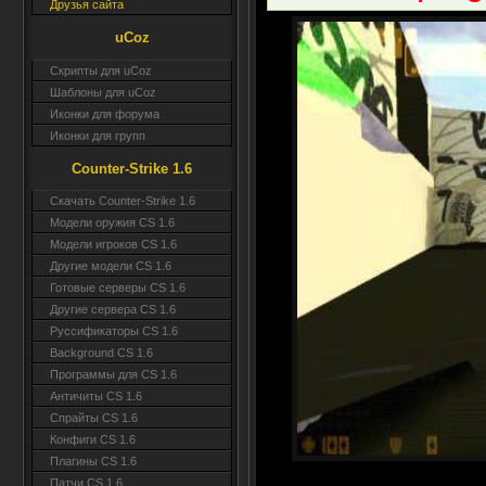
Друзья сайта
uCoz
Скрипты для uCoz
Шаблоны для uCoz
Иконки для форума
Иконки для групп
Counter-Strike 1.6
Скачать Counter-Strike 1.6
Модели оружия CS 1.6
Модели игроков CS 1.6
Другие модели CS 1.6
Готовые серверы CS 1.6
Другие сервера CS 1.6
Руссификаторы CS 1.6
Background CS 1.6
Программы для CS 1.6
Античиты CS 1.6
Спрайты CS 1.6
Конфиги CS 1.6
Плагины CS 1.6
Патчи CS 1.6