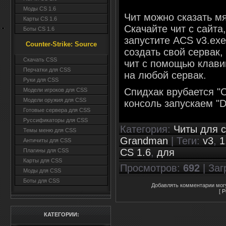
Моды CS 1.6
Чит можно сказать м
Карты CS 1.6
Скачайте чит с сайта
Боты CS 1.6
запустите ACS v3.exe
Counter-Strike: Source
создать свой сервак,
Cкачать CSS
чит с помощью клави
Перчатки для CSS
на любой сервак.
Руки для CSS
Спидхак врубается "C
Модели игроков для CSS
Модели оружия для CSS
консоль запускаем "D
Готовые сервера для CSS
Руссификаторы для CSS
Категория
:
Читы для c
Темы меню для CSS
Grandman
|
Теги
:
v3
,
1
Античиты для CSS
CS 1.6
,
для
Плагины для CSS
Карты для CSS
Просмотров
:
692
|
Заг
Моды для CSS
Боты для CSS
Добавлять комментарии могу
[
Р
КАТЕГОРИИ: