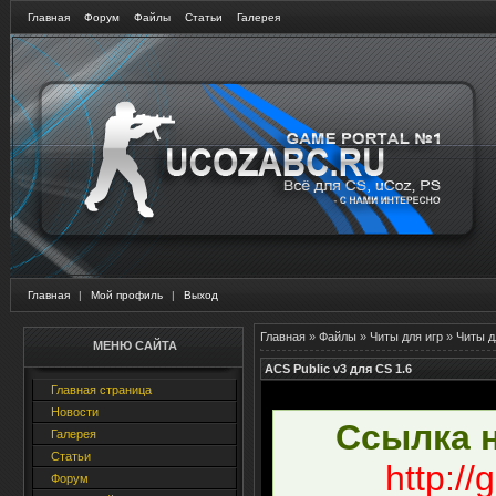
Главная
Форум
Файлы
Статьи
Галерея
Главная
|
Мой профиль
|
Выход
Главная
»
Файлы
»
Читы для игр
»
Читы д
МЕНЮ САЙТА
ACS Public v3 для CS 1.6
Главная страница
Новости
Ссылка н
Галерея
Статьи
http://
Форум