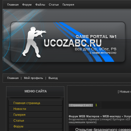
Главная
Форум
Файлы
Статьи
Галерея
Главная
|
Мой профиль
|
Выход
МЕНЮ САЙТА
[
Новые 
Главная страница
1
Страница
1
из
1
Новости
Галерея
Форум WEB Мастеров
»
WEB-мастеру
»
Услу
бездонатного сервера Lineage2 Epilogue x13 
Статьи
нашумевшем проекте)
Форум
Открытие бездонатного сервера