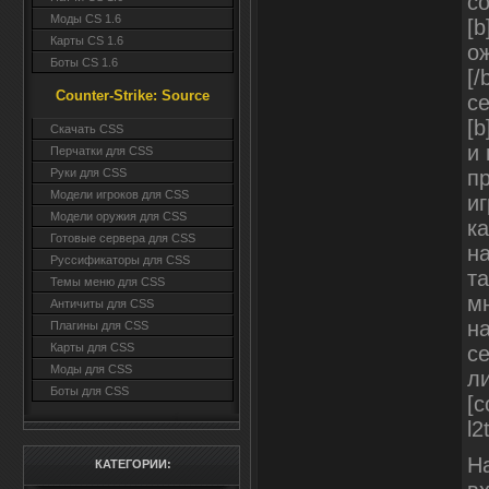
с
Моды CS 1.6
[
Карты CS 1.6
ож
Боты CS 1.6
[/
Counter-Strike: Source
се
[b
Cкачать CSS
и
Перчатки для CSS
пр
Руки для CSS
Модели игроков для CSS
иг
Модели оружия для CSS
ка
Готовые сервера для CSS
на
Руссификаторы для CSS
т
Темы меню для CSS
м
Античиты для CSS
н
Плагины для CSS
Карты для CSS
с
Моды для CSS
ли
Боты для CSS
[c
l2
На
КАТЕГОРИИ: