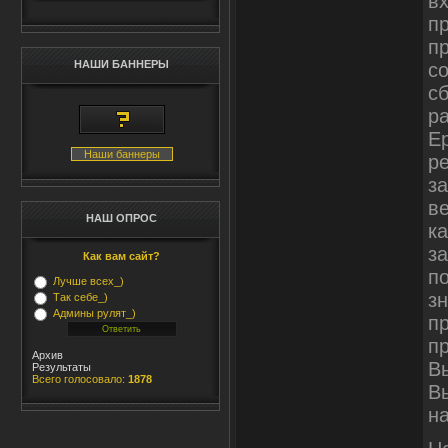
в
п
пр
НАШИ БАННЕРЫ
с
сб
ра
Ep
Наши баннеры
ре
з
ве
НАШ ОПРОС
ка
з
Как вам сайт?
по
Лучше всех_)
зн
Так себе_)
Админы рулят_)
п
пр
Архив
Вы
Результаты
Всего голосовало:
1878
Вы
на