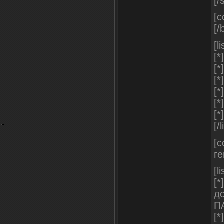
[/
[c
[/
[li
[*
[*
[*
[*
[*
[*
[/l
[c
ге
[li
[*
до
П
[*