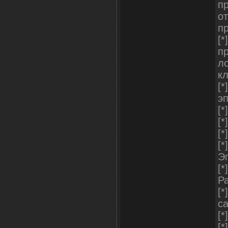
п
от
п
[
пр
л
кл
[
эп
[
[
[
[
Э
[*
Р
[
с
[
[*