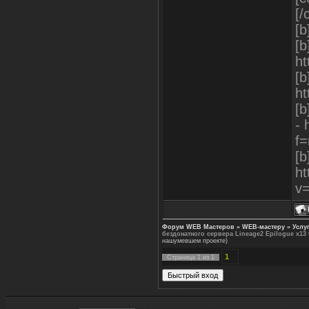
[/
[b
[b
ht
[b
ht
[b
- 
f=
[b
ht
v
Форум WEB Мастеров
»
WEB-мастеру
»
Услу
бездонатного сервера Lineage2 Epilogue x13 
нашумевшем проекте)
1
Страница
1
из
1