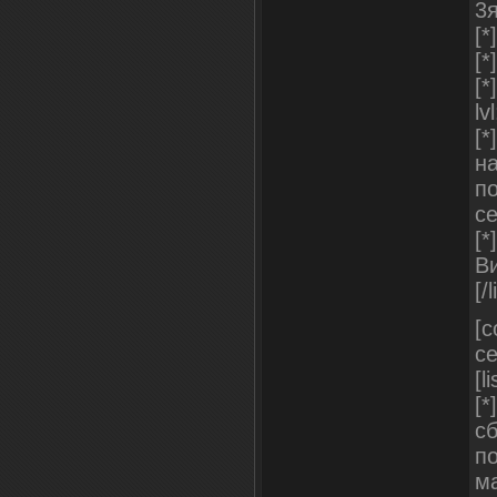
3я
[*
[*
[*
lvl
[
на
п
се
[
В
[/l
[c
се
[li
[
с
п
м