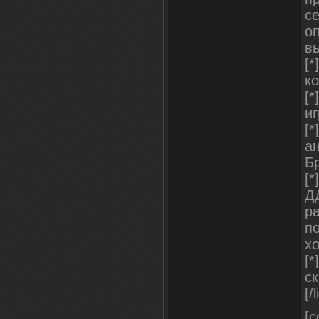
с
о
в
[
к
[*
иг
[
ан
Бр
[*
Д
ра
п
хо
[*
с
[/l
[c