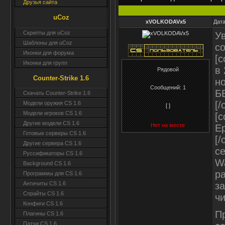
Друзья сайта
uCoz
xVOLKODAVx5
Дата
Скрипты для uCoz
У
Шаблоны для uCoz
со
Иконки для форума
[c
Иконки для групп
в 
Рядовой
Counter-Strike 1.6
но
Сообщений:
1
Б
Скачать Counter-Strike 1.6
[/
Модели оружия CS 1.6
[ ]
Модели игроков CS 1.6
[c
Другие модели CS 1.6
Нет на месте
Ep
Готовые серверы CS 1.6
[/
Другие сервера CS 1.6
се
Руссификаторы CS 1.6
Wa
Background CS 1.6
р
Программы для CS 1.6
з
Античиты CS 1.6
Спрайты CS 1.6
ч
Конфиги CS 1.6
П
Плагины CS 1.6
Патчи CS 1.6