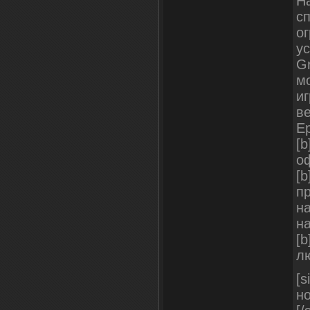
Н
с
о
у
Gr
м
и
в
Ep
[
о
[
п
н
н
[b
л
[s
но