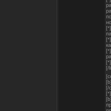
р
р
п
н
[*
па
[*
ка
[*
ра
[*
[/l
[c
[b
[/
[
[b
п
пр