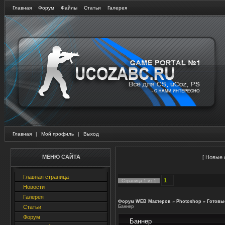
Главная
Форум
Файлы
Статьи
Галерея
Главная
|
Мой профиль
|
Выход
МЕНЮ САЙТА
[
Новые 
Главная страница
1
Страница
1
из
1
Новости
Галерея
Форум WEB Мастеров
»
Photoshop
»
Готовы
Статьи
Баннер
Форум
Баннер