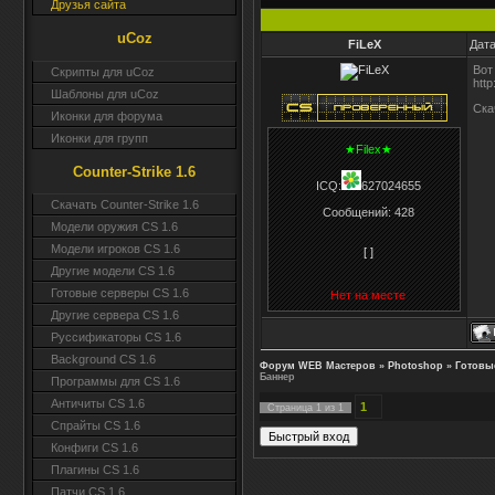
Друзья сайта
uCoz
FiLeX
Дата
Вот
Скрипты для uCoz
http
Шаблоны для uCoz
Скач
Иконки для форума
Иконки для групп
★Filex★
Counter-Strike 1.6
ICQ:
627024655
Скачать Counter-Strike 1.6
Сообщений:
428
Модели оружия CS 1.6
Модели игроков CS 1.6
[ ]
Другие модели CS 1.6
Готовые серверы CS 1.6
Нет на месте
Другие сервера CS 1.6
Руссификаторы CS 1.6
Background CS 1.6
Форум WEB Мастеров
»
Photoshop
»
Готовы
Баннер
Программы для CS 1.6
Античиты CS 1.6
1
Страница
1
из
1
Спрайты CS 1.6
Конфиги CS 1.6
Плагины CS 1.6
Патчи CS 1.6