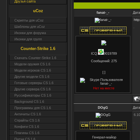
Друзья сайта
uCoz
fanat-_-
Дата
http
Скрипты для uCoz
Шаблоны для uCoz
Иконки для форума
Иконки для групп
Counter-Strike 1.6
ICQ:
9019789
Скачать Counter-Strike 1.6
Сообщений:
275
Модели оружия CS 1.6
Модели игроков CS 1.6
[ ]
Другие модели CS 1.6
Готовые серверы CS 1.6
Нет на месте
Другие сервера CS 1.6
Руссификаторы CS 1.6
Background CS 1.6
DOgG
Дата
Программы для CS 1.6
Античиты CS 1.6
6.1
Спрайты CS 1.6
Конфиги CS 1.6
Плагины CS 1.6
Генерал-майор
Патчи CS 1.6