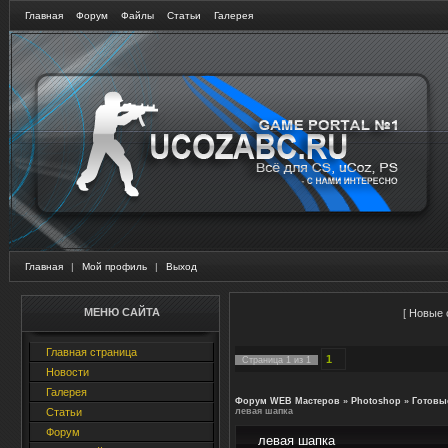
Главная
Форум
Файлы
Статьи
Галерея
Главная
|
Мой профиль
|
Выход
МЕНЮ САЙТА
[
Новые 
Главная страница
1
Страница
1
из
1
Новости
Галерея
Форум WEB Мастеров
»
Photoshop
»
Готовы
Статьи
левая шапка
Форум
левая шапка