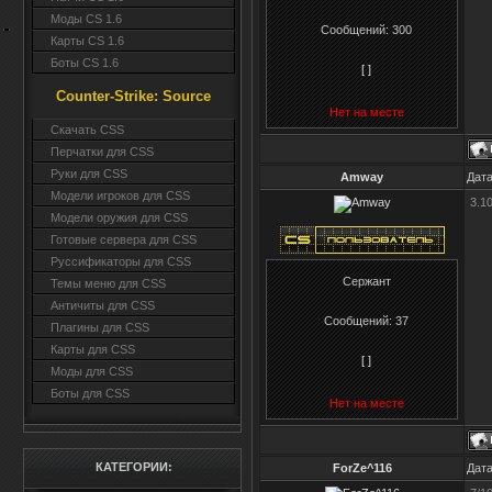
Моды CS 1.6
Сообщений:
300
Карты CS 1.6
Боты CS 1.6
[ ]
Counter-Strike: Source
Нет на месте
Cкачать CSS
Перчатки для CSS
Руки для CSS
Amway
Дата
Модели игроков для CSS
3.1
Модели оружия для CSS
Готовые сервера для CSS
Руссификаторы для CSS
Сержант
Темы меню для CSS
Античиты для CSS
Сообщений:
37
Плагины для CSS
Карты для CSS
[ ]
Моды для CSS
Боты для CSS
Нет на месте
КАТЕГОРИИ:
ForZe^116
Дата