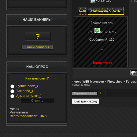
7/1
НАШИ БАННЕРЫ
Подполковник
ICQ:
618756717
Сообщений:
110
Наши баннеры
[ ]
Нет на месте
НАШ ОПРОС
Как вам сайт?
Форум WEB Мастеров
»
Photoshop
»
Готовы
левая шапка
Лучше всех_)
Так себе_)
1
Страница
1
из
1
Админы рулят_)
Архив
Результаты
Всего голосовало:
1878