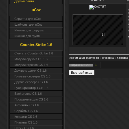
KACTET
Д
Друзья сайта
uCoz
Скрипты для uCoz
Шаблоны для uCoz
Иконки для форума
[ ]
Иконки для групп
Counter-Strike 1.6
Скачать Counter-Strike 1.6
Форум WEB Мастеров
»
Мусорка
»
Корзина
Модели оружия CS 1.6
1
Модели игроков CS 1.6
Страница
1
из
1
Другие модели CS 1.6
Готовые серверы CS 1.6
Другие сервера CS 1.6
Руссификаторы CS 1.6
Background CS 1.6
Программы для CS 1.6
Античиты CS 1.6
Спрайты CS 1.6
Конфиги CS 1.6
Плагины CS 1.6
Патчи CS 1.6