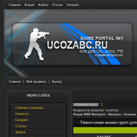
Главная
Форум
Файлы
Статьи
Галерея
Главная
|
Мой профиль
|
Выход
МЕНЮ САЙТА
1
Страница
1
из
1
Главная страница
Модератор форума:
HardR1de
Новости
Форум WEB Мастеров
»
Мусорка
»
Корзина
Галерея
Тёмно-синие иконки групп для
Статьи
Форум