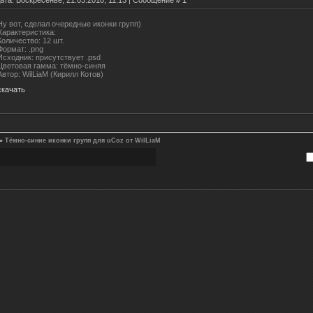
ата: Воскресенье, 21.03.2010, 11:13 | Сообщение #
1
Ну вот, сделал очередные иконки групп)
Характеристика:
Количество: 12 шт.
Формат: .png
Исходник: присутствует .psd
Цветовая гамма: тёмно-синяя
Автор: WilLiaM (Кирилл Котов)
скачать
»
Тёмно-синие иконки групп для uCoz от WilLiaM