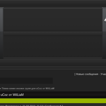
[
Новые сообщения
·
Уча
»
Тёмно-синие иконки групп для uCoz от WilLiaM
 uCoz от WilLiaM