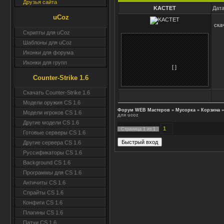
Друзья сайта
KACTET
Дата
uCoz
ска
Скрипты для uCoz
Шаблоны для uCoz
Иконки для форума
Иконки для групп
[ ]
Counter-Strike 1.6
Скачать Counter-Strike 1.6
Модели оружия CS 1.6
Форум WEB Мастеров
»
Мусорка
»
Корзина
»
Модели игроков CS 1.6
для ucoz
Другие модели CS 1.6
1
Страница
1
из
1
Готовые серверы CS 1.6
Другие сервера CS 1.6
Руссификаторы CS 1.6
Background CS 1.6
Программы для CS 1.6
Античиты CS 1.6
Спрайты CS 1.6
Конфиги CS 1.6
Плагины CS 1.6
Патчи CS 1.6