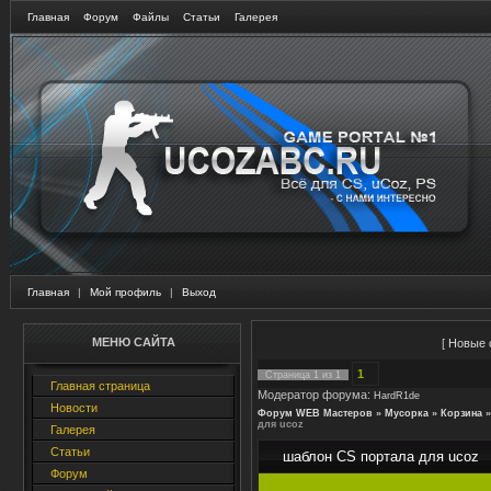
Главная
Форум
Файлы
Статьи
Галерея
Главная
|
Мой профиль
|
Выход
МЕНЮ САЙТА
[
Новые 
1
Страница
1
из
1
Главная страница
Модератор форума:
HardR1de
Новости
Форум WEB Мастеров
»
Мусорка
»
Корзина
»
для ucoz
Галерея
Статьи
шаблон CS портала для ucoz
Форум