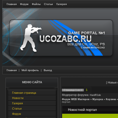
Главная
Форум
Файлы
Статьи
Галерея
Главная
|
Мой профиль
|
Выход
МЕНЮ САЙТА
[
Новые 
1
Страница
1
из
1
Главная страница
Модератор форума:
HardR1de
Новости
Форум WEB Мастеров
»
Мусорка
»
Корзина
»
портал
Галерея
Статьи
Новостной портал
Форум