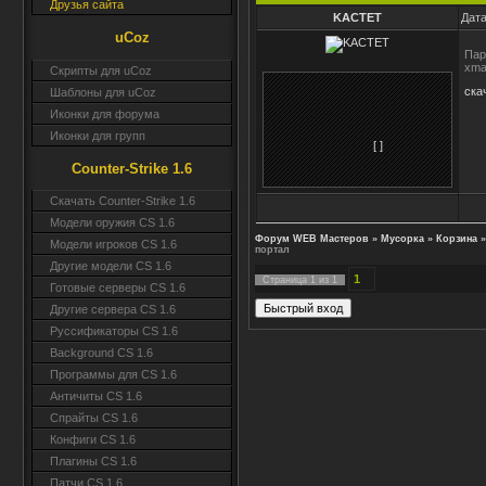
Друзья сайта
KACTET
Дата
uCoz
Пар
xma
Скрипты для uCoz
ска
Шаблоны для uCoz
Иконки для форума
Иконки для групп
[ ]
Counter-Strike 1.6
Скачать Counter-Strike 1.6
Модели оружия CS 1.6
Форум WEB Мастеров
»
Мусорка
»
Корзина
»
Модели игроков CS 1.6
портал
Другие модели CS 1.6
1
Страница
1
из
1
Готовые серверы CS 1.6
Другие сервера CS 1.6
Руссификаторы CS 1.6
Background CS 1.6
Программы для CS 1.6
Античиты CS 1.6
Спрайты CS 1.6
Конфиги CS 1.6
Плагины CS 1.6
Патчи CS 1.6