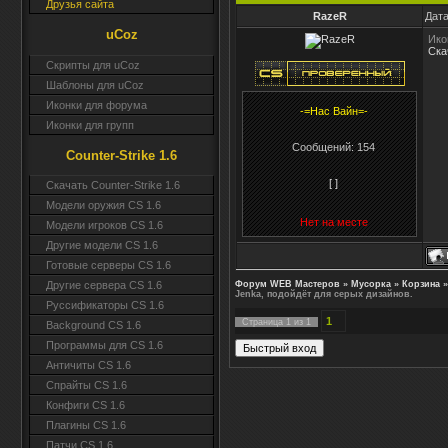
Друзья сайта
RazeR
Дата
uCoz
Ико
Ска
Скрипты для uCoz
Шаблоны для uCoz
Иконки для форума
-=Нас Вайн=-
Иконки для групп
Сообщений:
154
Counter-Strike 1.6
[ ]
Скачать Counter-Strike 1.6
Модели оружия CS 1.6
Нет на месте
Модели игроков CS 1.6
Другие модели CS 1.6
Готовые серверы CS 1.6
Форум WEB Мастеров
»
Мусорка
»
Корзина
»
Другие сервера CS 1.6
Jenka, подойдёт для серых дизайнов.
Руссификаторы CS 1.6
1
Страница
1
из
1
Background CS 1.6
Программы для CS 1.6
Античиты CS 1.6
Спрайты CS 1.6
Конфиги CS 1.6
Плагины CS 1.6
Патчи CS 1.6