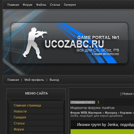
Главная
Форум
Файлы
Статьи
Галерея
Главная
|
Мой профиль
|
Выход
МЕНЮ САЙТА
[
Новые 
1
Страница
1
из
1
Главная страница
Модератор форума:
HardR1de
Новости
Форум WEB Мастеров
»
Мусорка
»
Корзина
»
Jenka, подойдёт для серых дизайнов.
Галерея
Статьи
Иконки групп by Jenka, подойд
Форум