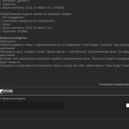
4. Аукцион ( Да/Нет) -
5. Гарантии -
6. Ваши контакты (ICQ, E-mail и т.п.) -[/Table]
[Table]Правила подачи заявки на продажу товара:
1. Что продаётся -
2. Описание товара (если требуется) -
3. Цена -
4. Ваши контакты (ICQ, E-mail и т.п.) -
5. Гарантии -[/Table]
Правила раздела:
Запрещено:
[Table]Создавать темы с оформлением не по правилам: Тема будет закрыта. При рецид
замечание.
Обсуждать цену товара в теме. Право автор - собственная, субъективная цена. За нар
замечание
Авторам тем запрещено указывать крайне завышенные цены. (Если вы будете продават
будет закрыта.
Указывать в названии или описании темы ссылку на сайт: замечание и тема будет закры
Сообщение отредактир
»
Правила раздела