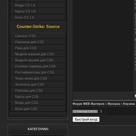
Моды CS 1.6
Карты CS 1.6
Боты CS 1.6
Counter-Strike: Source
Cкачать CSS
Перчатки для CSS
Руки для CSS
Модели игроков для CSS
Модели оружия для CSS
Готовые сервера для CSS
Руссификаторы для CSS
Темы меню для CSS
Античиты для CSS
Плагины для CSS
Карты для CSS
Моды для CSS
Форум WEB Мастеров
»
Мусорка
»
Корзина
Боты для CSS
1
Страница
1
из
1
КАТЕГОРИИ: