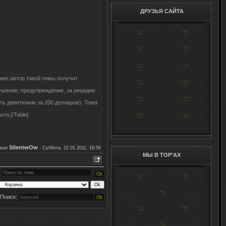
ДРУЗЬЯ САЙТА
иве автор такой темы получит
ушение: предупреждение, за рецидив:
ь девятизнак за 200 долларов): Тема
та.[/Table]
SilentwOw
овал
-
Суббота, 22.01.2011, 18:56
МЫ В TOP'AX
Поиск: