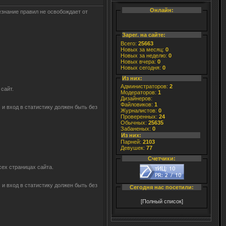
Онлайн:
знание правил не освобождает от
Зарег. на сайте:
Всего:
25663
Новых за месяц:
0
Новых за неделю:
0
Новых вчера:
0
Новых сегодня:
0
Из них:
Администраторов:
2
сайт.
Модераторов:
1
Дизайнеров:
Файловиков:
1
и вход в статистику должен быть без
Журналистов:
0
Проверенных:
24
Обычных:
25635
Забаненых:
0
Из них:
Парней:
2103
Девушек:
77
Счетчики:
сех страницах сайта.
и вход в статистику должен быть без
Сегодня нас посетили:
[Полный список]