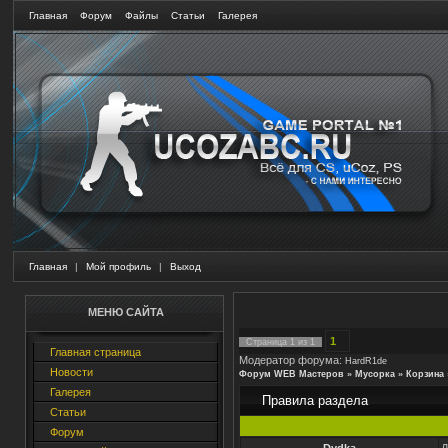
Главная
Форум
Файлы
Статьи
Галерея
Главная
|
Мой профиль
|
Выход
МЕНЮ САЙТА
1
Страница
1
из
1
Главная страница
Модератор форума:
HardR1de
Новости
Форум WEB Мастеров
»
Мусорка
»
Корзина
Галерея
Правила раздела
Статьи
Форум