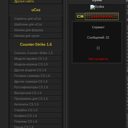
Dydka
Д
Друзья сайта
uCoz
Скрипты для uCoz
Шаблоны для uCoz
Сержант
Иконки для форума
Иконки для групп
Сообщений:
22
Counter-Strike 1.6
[ ]
Скачать Counter-Strike 1.6
Модели оружия CS 1.6
Нет на месте
Модели игроков CS 1.6
Другие модели CS 1.6
Готовые серверы CS 1.6
Другие сервера CS 1.6
Руссификаторы CS 1.6
Background CS 1.6
Программы для CS 1.6
Античиты CS 1.6
Спрайты CS 1.6
Конфиги CS 1.6
Плагины CS 1.6
Патчи CS 1.6