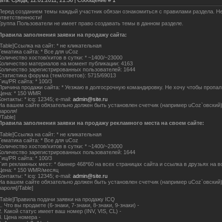
ата: Среда, 12.01.2011, 21:36 | Сообщение #
1
Перед созданием темы каждый участник обязан ознакомиться с правилами раздела. Не
ответственности!
Группа Пользователи не имеет право создавать темы в данном разделе.
Правила заполнения заявки на продажу сайта:
[Table]Ссылка на сайт: * не кликательная
Тематика сайта: * Все для uCoz
Количество хостов/хитов в сутки: * ~1400/~23000
Количество материалов на момент публикации: 4163
Количество зарегистрированных пользователей: 1644
Статистика форума (тем/ответов): 5715/69013
Тиц/PR сайта: * 100/3
Причина продажи сайта: * Уезжаю в долгосрочную командировку. Не хочу чтобы пропал 
Цена: * 150 WMR
Контакты: * icq: 12345; e-mail:
admin@site.ru
На вашем сайте обязательно должен быть установлен счетчик (например uCoz`овский) 
пароля!
[/Table]
Правила заполнения заявки на продажу рекламного места на своем сайте:
[Table]Ссылка на сайт: * не кликательная
Тематика сайта: * Все для uCoz
Количество хостов/хитов в сутки: * ~1400/~23000
Количество зарегистрированных пользователей: 1644
Тиц/PR сайта: * 100/3
Тип рекламных мест: * баннер 468*60 на всех страницах сайта и ссылка в друзьях на в
Цена: * 150 WMR/месяц
Контакты: * icq: 12345; e-mail:
admin@site.ru
На вашем сайте обязательно должен быть установлен счетчик (например uCoz`овский) 
пароля[/Table]
[Table]Правила подачи заявки на продажу ICQ
1. Что вы продаете (6-знаки, 7-знаки, 8-знаки, 9-знаки) -
2. Какой статус имеет ваш номер (INV, VIS, CL) -
3. Цена номера -