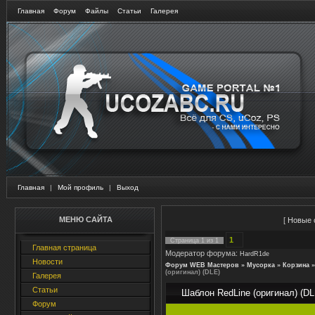
Главная
Форум
Файлы
Статьи
Галерея
Главная
|
Мой профиль
|
Выход
МЕНЮ САЙТА
[
Новые 
1
Страница
1
из
1
Главная страница
Модератор форума:
HardR1de
Новости
Форум WEB Мастеров
»
Мусорка
»
Корзина
»
(оригинал) (DLE)
Галерея
Статьи
Шаблон RedLine (оригинал) (DL
Форум