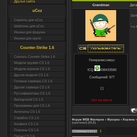
Друзья сайта
Grandman
Дата
uCoz
[aze
Скрипты для uCoz
Шаблоны для uCoz
Icq 
Иконки для форума
Иконки для групп
Counter-Strike 1.6
Скачать Counter-Strike 1.6
Генералиссимус
Модели оружия CS 1.6
Модели игроков CS 1.6
ICQ:
438433580
Другие модели CS 1.6
Сообщений:
977
Готовые серверы CS 1.6
Другие сервера CS 1.6
[ ]
Руссификаторы CS 1.6
Background CS 1.6
Нет на месте
Программы для CS 1.6
Античиты CS 1.6
Спрайты CS 1.6
Форум WEB Мастеров
»
Мусорка
»
Корзина
»
(оригинал) (DLE)
Конфиги CS 1.6
Плагины CS 1.6
1
Страница
1
из
1
Патчи CS 1.6