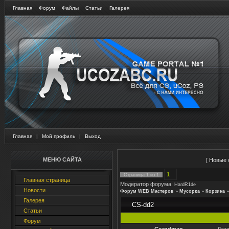
Главная
Форум
Файлы
Статьи
Галерея
Главная
|
Мой профиль
|
Выход
МЕНЮ САЙТА
[
Новые 
1
Страница
1
из
1
Главная страница
Модератор форума:
HardR1de
Новости
Форум WEB Мастеров
»
Мусорка
»
Корзина
»
Галерея
CS-dd2
Статьи
Форум