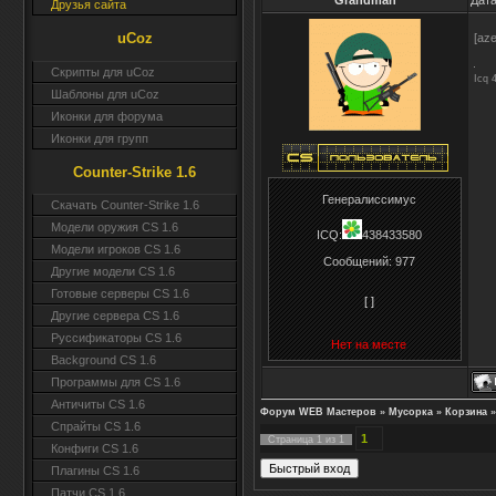
Grandman
Дата
Друзья сайта
uCoz
[aze
Скрипты для uCoz
Icq 
Шаблоны для uCoz
Иконки для форума
Иконки для групп
Counter-Strike 1.6
Генералиссимус
Скачать Counter-Strike 1.6
Модели оружия CS 1.6
ICQ:
438433580
Модели игроков CS 1.6
Сообщений:
977
Другие модели CS 1.6
Готовые серверы CS 1.6
[ ]
Другие сервера CS 1.6
Руссификаторы CS 1.6
Нет на месте
Background CS 1.6
Программы для CS 1.6
Античиты CS 1.6
Форум WEB Мастеров
»
Мусорка
»
Корзина
»
Спрайты CS 1.6
1
Страница
1
из
1
Конфиги CS 1.6
Плагины CS 1.6
Патчи CS 1.6