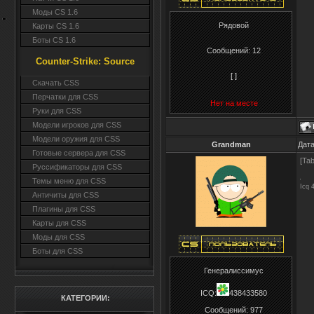
Моды CS 1.6
Рядовой
Карты CS 1.6
Боты CS 1.6
Сообщений:
12
Counter-Strike: Source
[ ]
Cкачать CSS
Перчатки для CSS
Нет на месте
Руки для CSS
Модели игроков для CSS
Модели оружия для CSS
Grandman
Дата
Готовые сервера для CSS
[Ta
Руссификаторы для CSS
Темы меню для CSS
Icq 
Античиты для CSS
Плагины для CSS
Карты для CSS
Моды для CSS
Боты для CSS
Генералиссимус
ICQ:
438433580
КАТЕГОРИИ:
Сообщений:
977