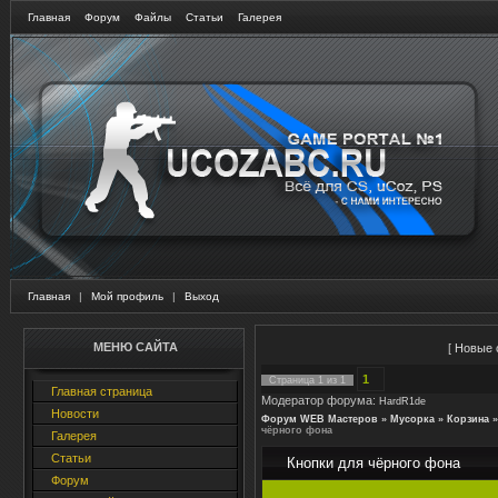
Главная
Форум
Файлы
Статьи
Галерея
Главная
|
Мой профиль
|
Выход
МЕНЮ САЙТА
[
Новые 
1
Страница
1
из
1
Главная страница
Модератор форума:
HardR1de
Новости
Форум WEB Мастеров
»
Мусорка
»
Корзина
»
чёрного фона
Галерея
Статьи
Кнопки для чёрного фона
Форум