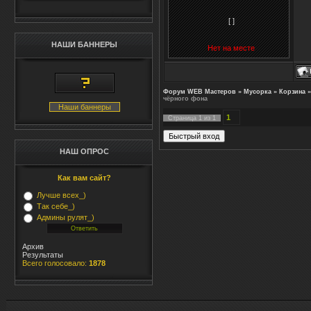
[ ]
НАШИ БАННЕРЫ
Нет на месте
Форум WEB Мастеров
»
Мусорка
»
Корзина
»
чёрного фона
Наши баннеры
1
Страница
1
из
1
НАШ ОПРОС
Как вам сайт?
Лучше всех_)
Так себе_)
Админы рулят_)
Архив
Результаты
Всего голосовало:
1878