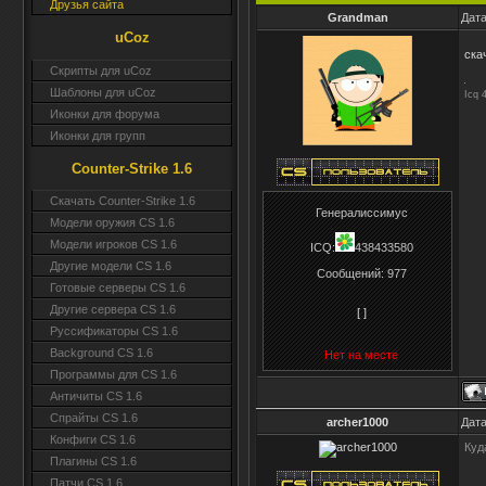
Друзья сайта
Grandman
Дата
uCoz
ска
Скрипты для uCoz
Шаблоны для uCoz
Icq 
Иконки для форума
Иконки для групп
Counter-Strike 1.6
Скачать Counter-Strike 1.6
Генералиссимус
Модели оружия CS 1.6
Модели игроков CS 1.6
ICQ:
438433580
Другие модели CS 1.6
Сообщений:
977
Готовые серверы CS 1.6
Другие сервера CS 1.6
[ ]
Руссификаторы CS 1.6
Background CS 1.6
Нет на месте
Программы для CS 1.6
Античиты CS 1.6
Спрайты CS 1.6
archer1000
Дата
Конфиги CS 1.6
Куд
Плагины CS 1.6
Патчи CS 1.6