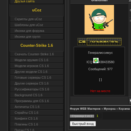
Grandman
Д
Друзья сайта
uCoz
Скрипты для uCoz
Шаблоны для uCoz
Иконки для форума
Иконки для групп
Counter-Strike 1.6
Генералиссимус
Скачать Counter-Strike 1.6
Модели оружия CS 1.6
ICQ:
438433580
Модели игроков CS 1.6
Сообщений:
977
Другие модели CS 1.6
Готовые серверы CS 1.6
[ ]
Другие сервера CS 1.6
Руссификаторы CS 1.6
Нет на месте
Background CS 1.6
Программы для CS 1.6
Античиты CS 1.6
Форум WEB Мастеров
»
Мусорка
»
Корзина
Спрайты CS 1.6
1
Страница
1
из
1
Конфиги CS 1.6
Плагины CS 1.6
Патчи CS 1.6