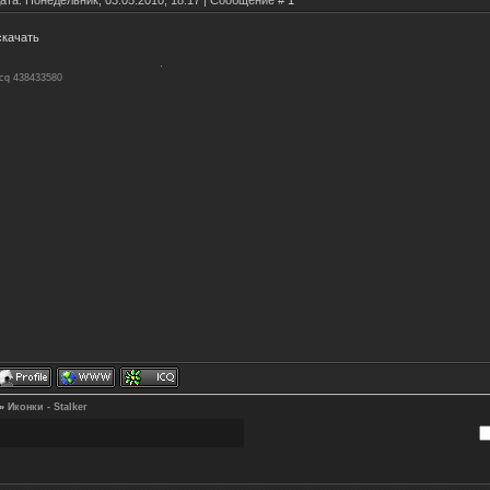
ата: Понедельник, 03.05.2010, 18:17 | Сообщение #
1
скачать
Icq 438433580
»
Иконки - Stalker