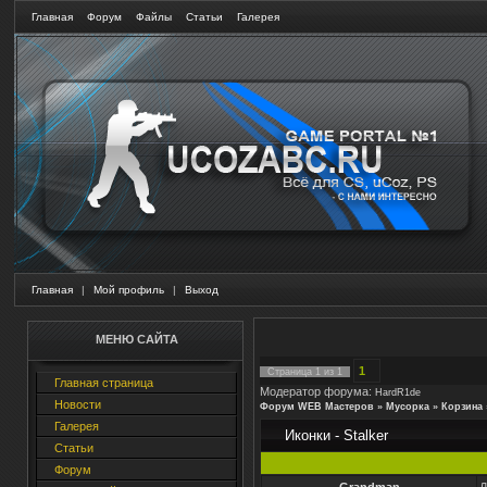
Главная
Форум
Файлы
Статьи
Галерея
Главная
|
Мой профиль
|
Выход
МЕНЮ САЙТА
1
Страница
1
из
1
Главная страница
Модератор форума:
HardR1de
Новости
Форум WEB Мастеров
»
Мусорка
»
Корзина
Галерея
Иконки - Stalker
Статьи
Форум