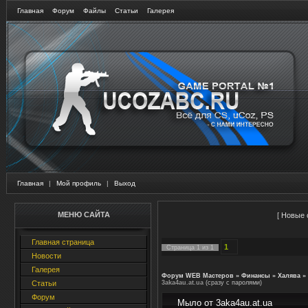
Главная
Форум
Файлы
Статьи
Галерея
Главная
|
Мой профиль
|
Выход
МЕНЮ САЙТА
[
Новые 
Главная страница
1
Страница
1
из
1
Новости
Галерея
Форум WEB Мастеров
»
Финансы
»
Халява
»
Статьи
3aka4au.at.ua
(сразу с паролями)
Форум
Мыло от 3aka4au.at.ua