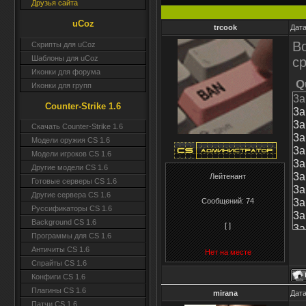
Друзья сайта
uCoz
trcook
Дата
Во
Скрипты для uCoz
Шаблоны для uCoz
с
Иконки для форума
Q
Иконки для групп
3a
Counter-Strike 1.6
3a
3a
Скачать Counter-Strike 1.6
3a
Модели оружия CS 1.6
3a
Модели игроков CS 1.6
3a
Другие модели CS 1.6
3a
Лейтенант
Готовые серверы CS 1.6
3a
Другие сервера CS 1.6
3a
Сообщений:
74
Руссификаторы CS 1.6
3a
Background CS 1.6
[ ]
3a
Программы для CS 1.6
3a
Античиты CS 1.6
3a
Нет на месте
Спрайты CS 1.6
3a
Конфиги CS 1.6
3a
Плагины CS 1.6
3a
mirana
Дата
3a
Патчи CS 1.6