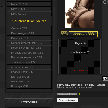
С
3a
Моды CS 1.6
3a
Карты CS 1.6
3a
Боты CS 1.6
Counter-Strike: Source
Cкачать CSS
Перчатки для CSS
Руки для CSS
Модели игроков для CSS
Рядовой
Модели оружия для CSS
Сообщений:
11
Готовые сервера для CSS
Руссификаторы для CSS
[ ]
Темы меню для CSS
Античиты для CSS
Нет на месте
Плагины для CSS
Карты для CSS
Моды для CSS
Форум WEB Мастеров
»
Финансы
»
Халява
»
Боты для CSS
3aka4au.at.ua
(сразу с паролями)
1
Страница
1
из
1
КАТЕГОРИИ: