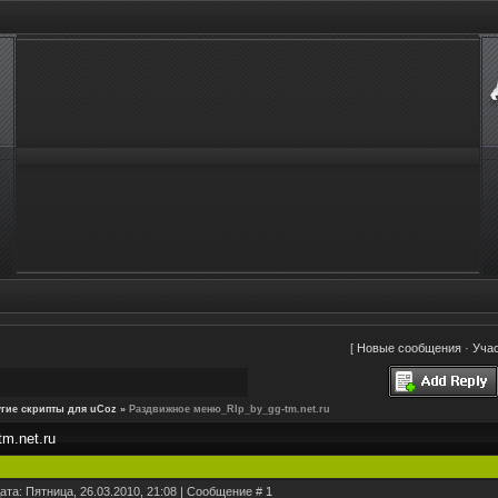
[
Новые сообщения
·
Уча
гие скрипты для uCoz
»
Раздвижное меню_RIp_by_gg-tm.net.ru
m.net.ru
ата: Пятница, 26.03.2010, 21:08 | Сообщение #
1