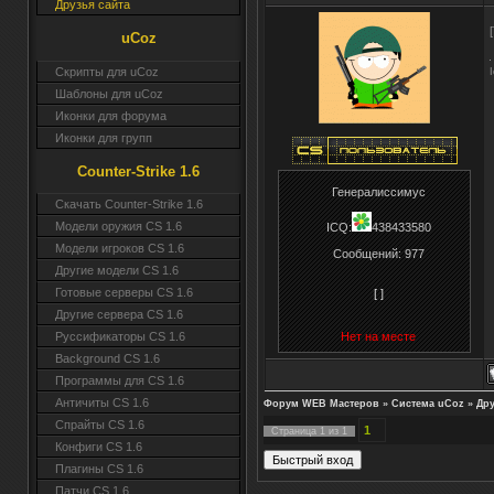
Друзья сайта
uCoz
Скрипты для uCoz
Шаблоны для uCoz
Иконки для форума
Иконки для групп
Counter-Strike 1.6
Генералиссимус
Скачать Counter-Strike 1.6
Модели оружия CS 1.6
ICQ:
438433580
Модели игроков CS 1.6
Сообщений:
977
Другие модели CS 1.6
Готовые серверы CS 1.6
[ ]
Другие сервера CS 1.6
Нет на месте
Руссификаторы CS 1.6
Background CS 1.6
Программы для CS 1.6
Античиты CS 1.6
Форум WEB Мастеров
»
Система uCoz
»
Дру
Спрайты CS 1.6
1
Страница
1
из
1
Конфиги CS 1.6
Плагины CS 1.6
Патчи CS 1.6