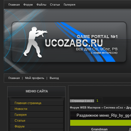
Главная
Форум
Файлы
Статьи
Галерея
Главная
|
Мой профиль
|
Выход
МЕНЮ САЙТА
1
Страница
1
из
1
Главная страница
Форум WEB Мастеров
»
Система uCoz
»
Дру
Новости
Галерея
Раздвижное меню_RIp_by_gg-t
Статьи
Форум
Grandman
Д