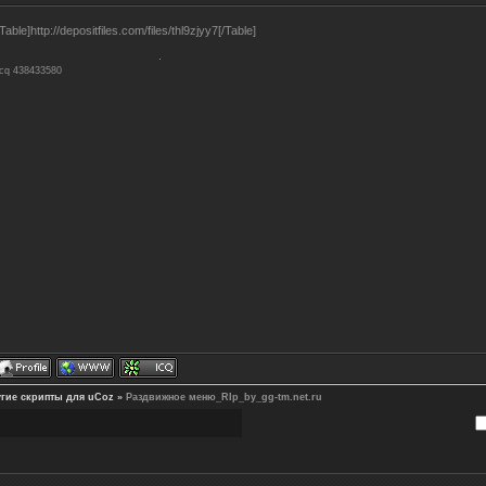
[Table]http://depositfiles.com/files/thl9zjyy7[/Table]
Icq 438433580
гие скрипты для uCoz
»
Раздвижное меню_RIp_by_gg-tm.net.ru