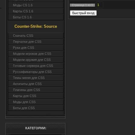
1
Моды CS 1.6
Страница
1
из
1
Карты CS 1.6
Боты CS 1.6
Counter-Strike: Source
Cкачать CSS
Перчатки для CSS
Руки для CSS
Модели игроков для CSS
Модели оружия для CSS
Готовые сервера для CSS
Руссификаторы для CSS
Темы меню для CSS
Античиты для CSS
Плагины для CSS
Карты для CSS
Моды для CSS
Боты для CSS
КАТЕГОРИИ: