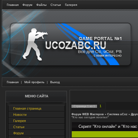
Главная
Форум
Файлы
Статьи
Галерея
Главная
|
Мой профиль
|
Выход
МЕНЮ САЙТА
1
Страница
1
из
1
Главная страница
Новости
Форум WEB Мастеров
»
Система uCoz
»
Друг
"Кто нас сегодня посетил"
Галерея
Скрипт "Кто онлайн" и "Кто нас
Статьи
Форум