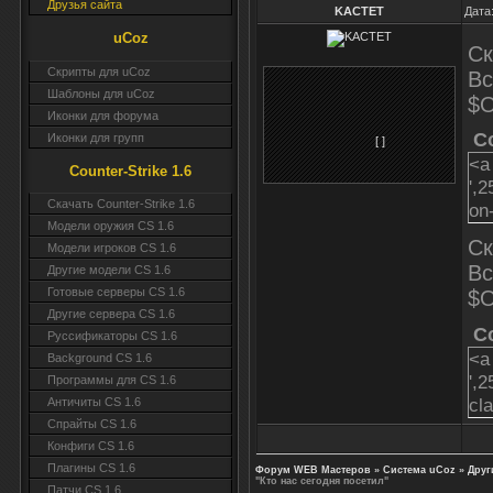
Друзья сайта
KACTET
Дата
uCoz
Ск
Скрипты для uCoz
Вс
Шаблоны для uCoz
$
Иконки для форума
C
Иконки для групп
[ ]
<a
Counter-Strike 1.6
',2
Скачать Counter-Strike 1.6
on
Модели оружия CS 1.6
Ск
Модели игроков CS 1.6
Вс
Другие модели CS 1.6
Готовые серверы CS 1.6
$
Другие сервера CS 1.6
C
Руссификаторы CS 1.6
<a
Background CS 1.6
',2
Программы для CS 1.6
cl
Античиты CS 1.6
Спрайты CS 1.6
Конфиги CS 1.6
Плагины CS 1.6
Форум WEB Мастеров
»
Система uCoz
»
Друг
"Кто нас сегодня посетил"
Патчи CS 1.6