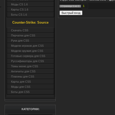
Моды CS 1.6
1
Страница
1
из
1
Карты CS 1.6
Боты CS 1.6
Counter-Strike: Source
Cкачать CSS
Перчатки для CSS
Руки для CSS
Модели игроков для CSS
Модели оружия для CSS
Готовые сервера для CSS
Руссификаторы для CSS
Темы меню для CSS
Античиты для CSS
Плагины для CSS
Карты для CSS
Моды для CSS
Боты для CSS
КАТЕГОРИИ: