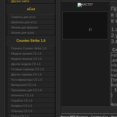
Друзья сайта
Пр
uCoz
в 
Скрипты для uCoz
в 
Шаблоны для uCoz
Иконки для форума
1.
[ ]
Иконки для групп
2.
3.
Counter-Strike 1.6
Скачать Counter-Strike 1.6
C
Модели оружия CS 1.6
<s
Модели игроков CS 1.6
.an
Другие модели CS 1.6
</
<sc
Готовые серверы CS 1.6
var
Другие сервера CS 1.6
['h
Руссификаторы CS 1.6
for
Background CS 1.6
$('
Программы для CS 1.6
}
Античиты CS 1.6
Спрайты CS 1.6
$('
Конфиги CS 1.6
</s
Плагины CS 1.6
Патчи CS 1.6
Форум WEB Мастеров
»
Система uCoz
»
Друг