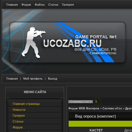
Главная
Форум
Файлы
Статьи
Галерея
Главная
|
Мой профиль
|
Выход
МЕНЮ САЙТА
1
Страница
1
из
1
Главная страница
Форум WEB Мастеров
»
Система uCoz
»
Друг
Новости
Галерея
Вид опроса (комплект)
Статьи
Форум
KACTET
Дата