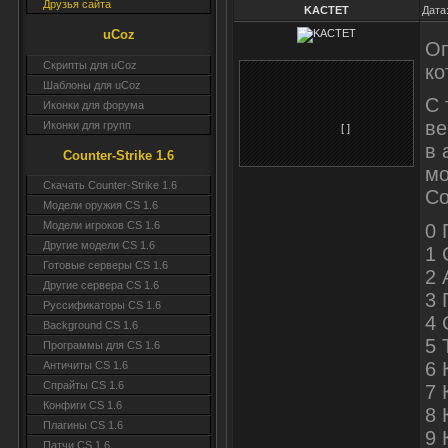
Друзья сайта
KACTET
Дата
uCoz
Оп
Скрипты для uCoz
ко
Шаблоны для uCoz
С 
Иконки для форума
ве
Иконки для групп
[ ]
в 
Counter-Strike 1.6
мо
Скачать Counter-Strike 1.6
Со
Модели оружия CS 1.6
Модели игроков CS 1.6
0 
Другие модели CS 1.6
1 
Готовые серверы CS 1.6
2 
Другие сервера CS 1.6
3 
Руссификаторы CS 1.6
4 
Background CS 1.6
5 
Программы для CS 1.6
6 
Античиты CS 1.6
Спрайты CS 1.6
7 
Конфиги CS 1.6
8 
Плагины CS 1.6
9 
Патчи CS 1.6