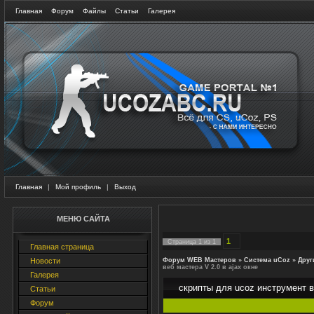
Главная
Форум
Файлы
Статьи
Галерея
Главная
|
Мой профиль
|
Выход
МЕНЮ САЙТА
1
Страница
1
из
1
Главная страница
Новости
Форум WEB Мастеров
»
Система uCoz
»
Друг
веб мастера V 2.0 в ajax окне
Галерея
скрипты для ucoz инструмент ве
Статьи
Форум