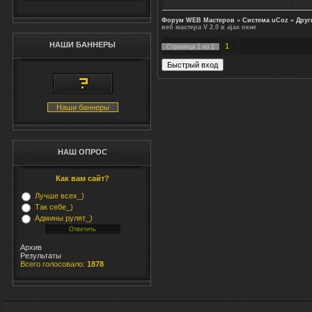
hre
ta
Форум WEB Мастеров
»
Система uCoz
»
Друг
hr
веб мастера V 2.0 в ajax окне
ta
НАШИ БАННЕРЫ
1
Страница
1
из
1
hre
Та
hre
ta
Наши баннеры
hre
ta
hr
НАШ ОПРОС
ta
hr
Как вам сайт?
ta
Лучше всех_)
hr
Так себе_)
ta
Админы рулят_)
hr
Ин
Архив
Результаты
Ск
Всего голосовало:
1878
hr
</
ti