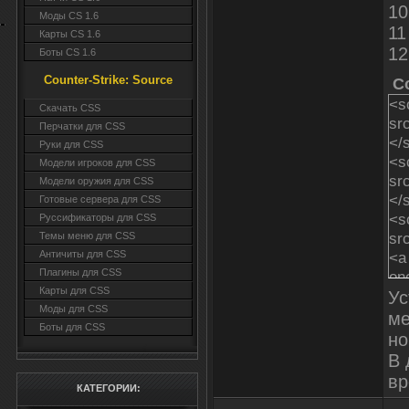
10
Моды CS 1.6
11
Карты CS 1.6
12
Боты CS 1.6
Counter-Strike: Source
C
<sc
Cкачать CSS
sr
Перчатки для CSS
</
Руки для CSS
<sc
Модели игроков для CSS
sr
Модели оружия для CSS
</
Готовые сервера для CSS
<sc
Руссификаторы для CSS
sr
Темы меню для CSS
<a 
Античиты для CSS
Плагины для CSS
onc
Карты для CSS
hre
Ус
Моды для CSS
ta
ме
Боты для CSS
hre
но
Сч
В 
hre
вр
ta
КАТЕГОРИИ: