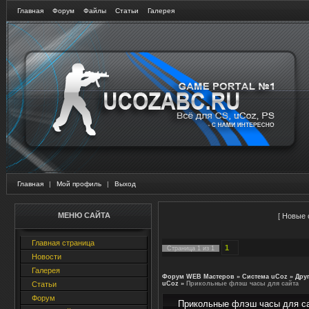
Главная
Форум
Файлы
Статьи
Галерея
Главная
|
Мой профиль
|
Выход
МЕНЮ САЙТА
[
Новые 
Главная страница
1
Страница
1
из
1
Новости
Галерея
Форум WEB Мастеров
»
Система uCoz
»
Дру
Статьи
uCoz
»
Прикольные флэш часы для сайта
Форум
Прикольные флэш часы для с