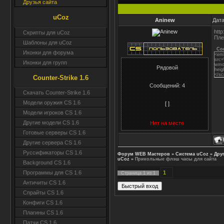
Друзья сайта
uCoz
Aninew
Дата
http
Скрипты для uCoz
Пле
Шаблоны для uCoz
Co
Иконки для форума
<em
src=
Иконки для групп
wmod
Рядовой
heig
</sc
Counter-Strike 1.6
Сообщений:
4
Скачать Counter-Strike 1.6
Модели оружия CS 1.6
[ ]
Модели игроков CS 1.6
Другие модели CS 1.6
Нет на месте
Готовые серверы CS 1.6
Другие сервера CS 1.6
Руссификаторы CS 1.6
Форум WEB Мастеров
»
Система uCoz
»
Дру
uCoz
»
Прикольные флэш часы для сайта
Background CS 1.6
1
Программы для CS 1.6
Страница
1
из
1
Античиты CS 1.6
Спрайты CS 1.6
Конфиги CS 1.6
Плагины CS 1.6
Патчи CS 1.6