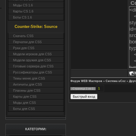
C
Моды CS 1.6
<d
Карты CS 1.6
<a
Боты CS 1.6
sty
Counter-Strike: Source
id
sr
Cкачать CSS
bor
Перчатки для CSS
ty
Руки для CSS
<
Модели игроков для CSS
<s
Модели оружия для CSS
ty
Готовые сервера для CSS
<d
Руссификаторы для CSS
Темы меню для CSS
Форум WEB Мастеров
»
Система uCoz
»
Друг
Античиты для CSS
<d
1
Страница
1
из
1
Плагины для CSS
z-
Карты для CSS
<
Моды для CSS
sr
Боты для CSS
al
<
</
КАТЕГОРИИ: