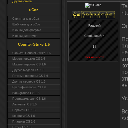
Друзья сайта
Та
uCoz
ht
Скрипты для uCoz
Шаблоны для uCoz
Оп
Рядовой
Иконки для форума
Иконки для групп
Сообщений:
4
Пр
Counter-Strike 1.6
пл
[ ]
не
Скачать Counter-Strike 1.6
Нет на месте
эт
Модели оружия CS 1.6
ко
Модели игроков CS 1.6
Другие модели CS 1.6
по
Готовые серверы CS 1.6
эт
Другие сервера CS 1.6
вы
Руссификаторы CS 1.6
Background CS 1.6
Ус
Программы для CS 1.6
Античиты CS 1.6
Вс
Спрайты CS 1.6
Конфиги CS 1.6
</
Плагины CS 1.6
Патчи CS 1.6