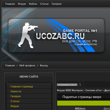
Главная
Форум
Файлы
Статьи
Галерея
Главная
|
Мой профиль
|
Выход
МЕНЮ САЙТА
1
Страница
1
из
1
Главная страница
Форум WEB Мастеров
»
Система uCoz
»
Друг
Новости
Галерея
Поднятье страницы вверх
Статьи
Форум
40Glocc
Дата