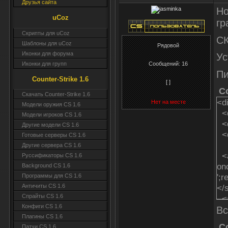
Друзья сайта
Но
uCoz
гр
Скрипты для uCoz
СК
Шаблоны для uCoz
Рядовой
Иконки для форума
Ус
Иконки для групп
Сообщений:
16
Пи
Counter-Strike 1.6
[ ]
C
Скачать Counter-Strike 1.6
<d
Нет на месте
Модели оружия CS 1.6
<d
Модели игроков CS 1.6
<d
Другие модели CS 1.6
<d
Готовые серверы CS 1.6
Другие сервера CS 1.6
<a
Руссификаторы CS 1.6
on
Background CS 1.6
';
Программы для CS 1.6
</
Античиты CS 1.6
Спрайты CS 1.6
<a
Конфиги CS 1.6
1',
Вс
Плагины CS 1.6
sr
C
Патчи CS 1.6