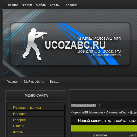
Главная
Форум
Файлы
Статьи
Галерея
Главная
|
Мой профиль
|
Выход
МЕНЮ САЙТА
1
Страница
1
из
1
Главная страница
Форум WEB Мастеров
»
Система uCoz
»
Друг
Новости
Галерея
Новый миничат для сайта ucoz
Статьи
Форум
jasminka
Дата