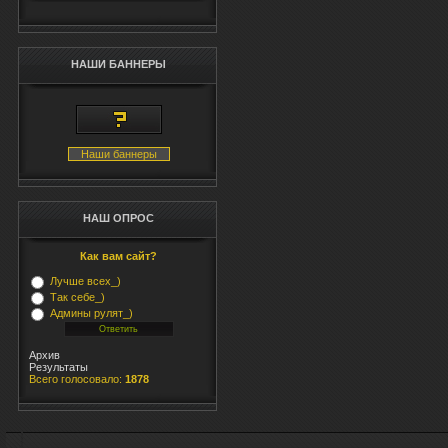
<
<
</
НАШИ БАННЕРЫ
<s
#m
0;
#b
Наши баннеры
we
#b
we
НАШ ОПРОС
#b
we
Как вам сайт?
#c
Лучше всех_)
si
Так себе_)
</
Админы рулят_)
<d
Архив
<?
Результаты
Всего голосовало:
1878
<t
<t
</