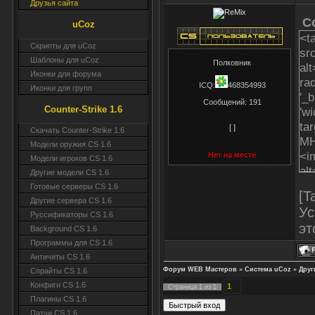
Друзья сайта
C
uCoz
<t
Скрипты для uCoz
sr
Шаблоны для uCoz
Полковник
al
Иконки для форума
rad
ICQ:
468354993
Иконки для групп
'_b
Сообщений:
191
Counter-Strike 1.6
'w
ta
[ ]
Скачать Counter-Strike 1.6
MH
Модели оружия CS 1.6
<i
Нет на месте
Модели игроков CS 1.6
al
Другие модели CS 1.6
<td
Готовые серверы CS 1.6
[T
onC
Другие сервера CS 1.6
Ус
'w
Руссификаторы CS 1.6
эт
ta
Background CS 1.6
MH
Программы для CS 1.6
<i
Античиты CS 1.6
Форум WEB Мастеров
»
Система uCoz
»
Друг
Спрайты CS 1.6
al
Конфиги CS 1.6
<td
1
Страница
1
из
1
Плагины CS 1.6
onC
Патчи CS 1.6