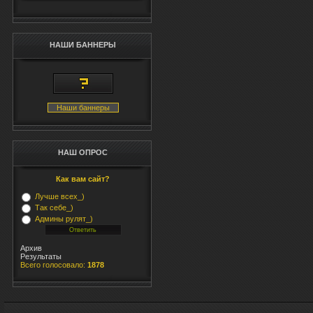
ali
fi
он
НАШИ БАННЕРЫ
<t
onC
'w
ta
Наши баннеры
MH
<i
al
НАШ ОПРОС
fi
fil
Как вам сайт?
'w
Лучше всех_)
ta
Так себе_)
MH
Админы рулят_)
<i
al
Архив
Результаты
fi
Всего голосовало:
1878
fil
'w
ta