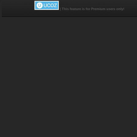
MH
ali
|
This feature is for Premium users only!
fi
</
<t
onC
'w
ta
MH
<i
al
<td
onC
'w
ta
MH
<i
al
onC
'w
ta