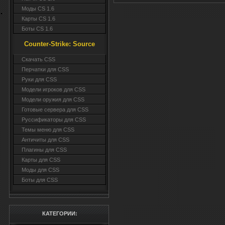
'w
Моды CS 1.6
ta
Карты CS 1.6
MH
Боты CS 1.6
ali
fi
Counter-Strike: Source
<td
Cкачать CSS
onC
Перчатки для CSS
'w
Руки для CSS
ta
Модели игроков для CSS
</
Модели оружия для CSS
sr
Готовые сервера для CSS
al
Руссификаторы для CSS
onC
Темы меню для CSS
'w
Античиты для CSS
ta
Плагины для CSS
</
Карты для CSS
sr
Моды для CSS
al
Боты для CSS
on
'w
ta
КАТЕГОРИИ:
MH