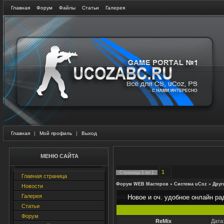
Главная
Форум
Файлы
Статьи
Галерея
Главная
|
Мой профиль
|
Выход
МЕНЮ САЙТА
1
Страница
1
из
1
Главная страница
Форум WEB Мастеров
»
Система uCoz
»
Друг
Новости
Галерея
Новое и оч. удобное онлайн рад
Статьи
Форум
ReMix
Дата