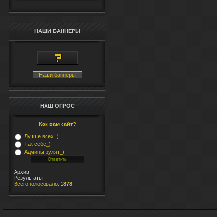
bo
hr
НАШИ БАННЕРЫ
<im
to
<s
</
Наши баннеры
<
</
НАШ ОПРОС
Как вам сайт?
Лучше всех_)
Так себе_)
Админы рулят_)
Архив
Результаты
Всего голосовало:
1878