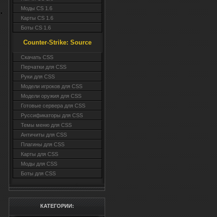
<a
Моды CS 1.6
Карты CS 1.6
ta
Боты CS 1.6
sr
bo
Counter-Strike: Source
<?
Cкачать CSS
ta
Перчатки для CSS
<d
Руки для CSS
<?
Модели игроков для CSS
hr
Модели оружия для CSS
sr
Готовые сервера для CSS
al
Руссификаторы для CSS
e
Темы меню для CSS
<im
Античиты для CSS
to
Плагины для CSS
Пр
Карты для CSS
<im
Моды для CSS
to
Боты для CSS
За
<?
to
КАТЕГОРИИ:
sr