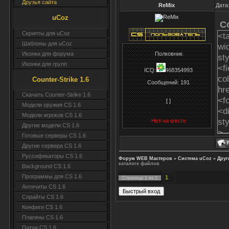
Друзья сайта
ReMix
Дата
uCoz
C
Скрипты для uCoz
<t
Шаблоны для uCoz
wi
Иконки для форума
Полковник
st
Иконки для групп
<f
ICQ:
468354993
co
Counter-Strike 1.6
Сообщений:
191
hr
Скачать Counter-Strike 1.6
<f
[ ]
Модели оружия CS 1.6
<d
Модели игроков CS 1.6
st
Нет на месте
Другие модели CS 1.6
Готовые серверы CS 1.6
<ce
Другие сервера CS 1.6
bo
Руссификаторы CS 1.6
Форум WEB Мастеров
»
Система uCoz
»
Друг
<c
каталоге файлов
Background CS 1.6
<c
Программы для CS 1.6
1
Страница
1
из
1
<a
Античиты CS 1.6
<i
Спрайты CS 1.6
sr
Конфиги CS 1.6
bo
Плагины CS 1.6
<c
Патчи CS 1.6