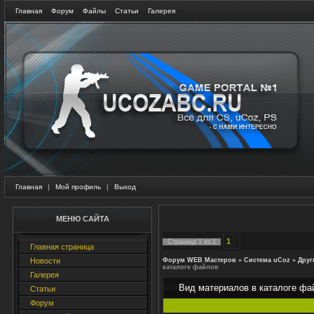
Главная
Форум
Файлы
Статьи
Галерея
Главная
|
Мой профиль
|
Выход
МЕНЮ САЙТА
1
Страница
1
из
1
Главная страница
Новости
Форум WEB Мастеров
»
Система uCoz
»
Друг
каталоге файлов
Галерея
Вид материалов в каталоге фа
Статьи
Форум