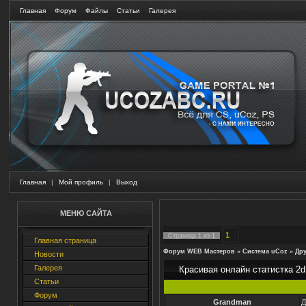
Главная
Форум
Файлы
Статьи
Галерея
Главная
|
Мой профиль
|
Выход
МЕНЮ САЙТА
1
Страница
1
из
1
Главная страница
Форум WEB Мастеров
»
Система uCoz
»
Дру
Новости
Галерея
Красивая онлайн статистка 2d
Статьи
Форум
Grandman
Д