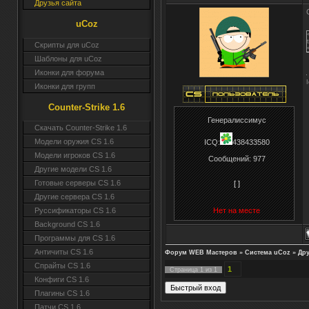
Друзья сайта
uCoz
Скрипты для uCoz
Шаблоны для uCoz
Иконки для форума
Иконки для групп
Counter-Strike 1.6
Генералиссимус
Скачать Counter-Strike 1.6
Модели оружия CS 1.6
ICQ:
438433580
Модели игроков CS 1.6
Сообщений:
977
Другие модели CS 1.6
Готовые серверы CS 1.6
[ ]
Другие сервера CS 1.6
Нет на месте
Руссификаторы CS 1.6
Background CS 1.6
Программы для CS 1.6
Античиты CS 1.6
Форум WEB Мастеров
»
Система uCoz
»
Дру
Спрайты CS 1.6
1
Страница
1
из
1
Конфиги CS 1.6
Плагины CS 1.6
Патчи CS 1.6