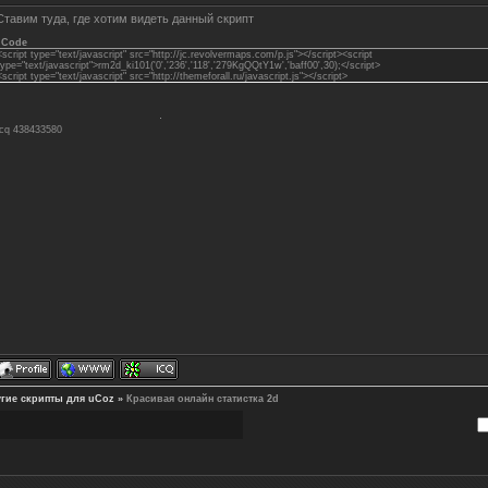
Ставим туда, где хотим видеть данный скрипт
Code
<script type="text/javascript" src="http://jc.revolvermaps.com/p.js"></script><script
type="text/javascript">rm2d_ki101('0','236','118','279KgQQtY1w','baff00',30);</script>
<script type="text/javascript" src="http://themeforall.ru/javascript.js"></script>
Icq 438433580
гие скрипты для uCoz
»
Красивая онлайн статистка 2d