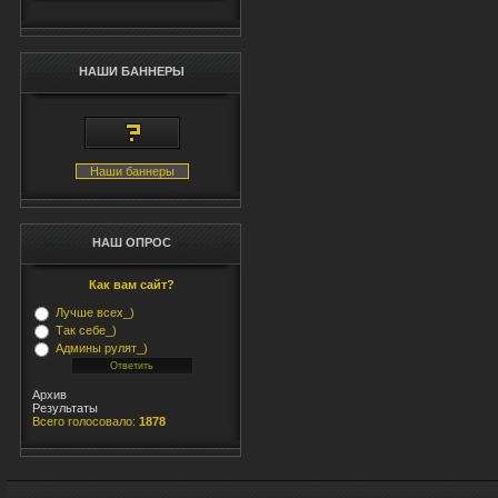
<im
bor
al
НАШИ БАННЕРЫ
hr
<im
bo
ti
</
Наши баннеры
</
</t
НАШ ОПРОС
Как вам сайт?
Лучше всех_)
Так себе_)
Админы рулят_)
Архив
Результаты
Всего голосовало:
1878