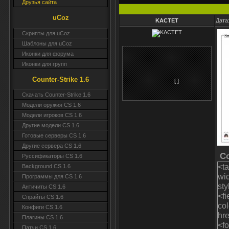
Друзья сайта
uCoz
KACTET
Дата
Скрипты для uCoz
Шаблоны для uCoz
Иконки для форума
Иконки для групп
Counter-Strike 1.6
[ ]
Скачать Counter-Strike 1.6
Модели оружия CS 1.6
Модели игроков CS 1.6
Другие модели CS 1.6
Готовые серверы CS 1.6
Другие сервера CS 1.6
C
Руссификаторы CS 1.6
<ta
Background CS 1.6
wi
Программы для CS 1.6
st
Античиты CS 1.6
<fi
Спрайты CS 1.6
co
Конфиги CS 1.6
hr
Плагины CS 1.6
<f
Патчи CS 1.6