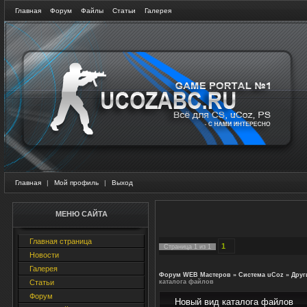
Главная
Форум
Файлы
Статьи
Галерея
Главная
|
Мой профиль
|
Выход
МЕНЮ САЙТА
Главная страница
1
Страница
1
из
1
Новости
Галерея
Форум WEB Мастеров
»
Система uCoz
»
Друг
Статьи
каталога файлов
Форум
Новый вид каталога файлов