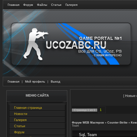
Главная
Форум
Файлы
Статьи
Галерея
Главная
|
Мой профиль
|
Выход
МЕНЮ САЙТА
[
Новые 
Главная страница
1
Страница
1
из
1
Новости
Галерея
Форум WEB Мастеров
»
Counter-Strike
»
Ком
Статьи
Team
Форум
SqL Team