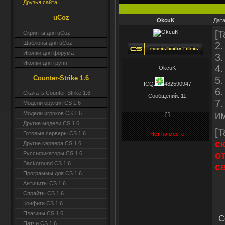
Друзья сайта
uCoz
OkcuK
Дата
[T
Скрипты для uCoz
Шаблоны для uCoz
2.
Иконки для форума
3
Иконки для групп
4.
OkcuK
Counter-Strike 1.6
5.
ICQ:
482590947
6
Скачать Counter-Strike 1.6
Сообщений:
11
7.
Модели оружия CS 1.6
им
Модели игроков CS 1.6
[ ]
Другие модели CS 1.6
[T
Готовые серверы CS 1.6
Нет на месте
с
Другие сервера CS 1.6
о
Руссификаторы CS 1.6
Background CS 1.6
с
Программы для CS 1.6
Античиты CS 1.6
Спрайты CS 1.6
Конфиги CS 1.6
Плагины CS 1.6
С
Патчи CS 1.6