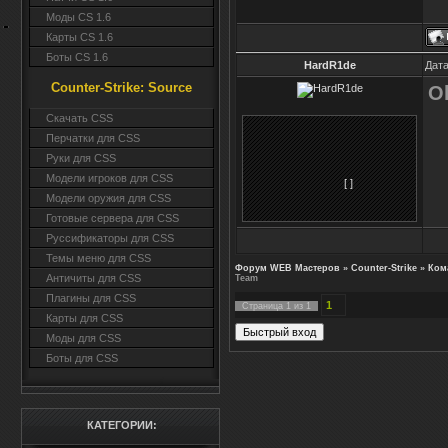
Моды CS 1.6
Карты CS 1.6
Боты CS 1.6
HardR1de
Дата
Counter-Strike: Source
O
Cкачать CSS
Перчатки для CSS
Руки для CSS
Модели игроков для CSS
[ ]
Модели оружия для CSS
Готовые сервера для CSS
Руссификаторы для CSS
Темы меню для CSS
Форум WEB Мастеров
»
Counter-Strike
»
Ком
Античиты для CSS
Team
Плагины для CSS
1
Страница
1
из
1
Карты для CSS
Моды для CSS
Боты для CSS
КАТЕГОРИИ: