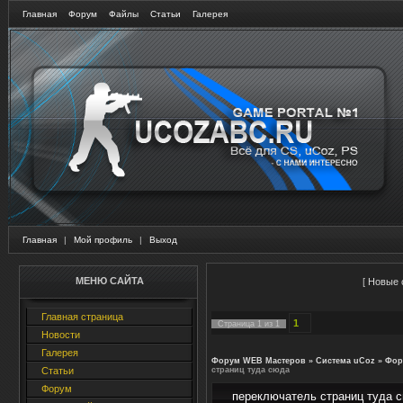
Главная
Форум
Файлы
Статьи
Галерея
Главная
|
Мой профиль
|
Выход
МЕНЮ САЙТА
[
Новые 
Главная страница
1
Страница
1
из
1
Новости
Галерея
Форум WEB Мастеров
»
Система uCoz
»
Фор
Статьи
страниц туда сюда
Форум
переключатель страниц туда 