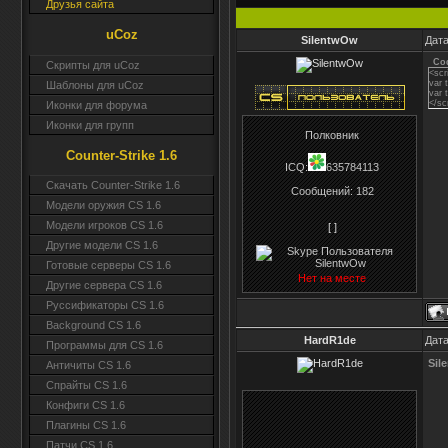
Друзья сайта
uCoz
SilentwOw
Дата
Co
Скрипты для uCoz
<scr
var 
Шаблоны для uCoz
var 
</sc
Иконки для форума
Иконки для групп
Полковник
Counter-Strike 1.6
ICQ:
635784113
Скачать Counter-Strike 1.6
Сообщений:
182
Модели оружия CS 1.6
Модели игроков CS 1.6
[ ]
Другие модели CS 1.6
Готовые серверы CS 1.6
Нет на месте
Другие сервера CS 1.6
Руссификаторы CS 1.6
Background CS 1.6
HardR1de
Дата
Программы для CS 1.6
Sil
Античиты CS 1.6
Спрайты CS 1.6
Конфиги CS 1.6
Плагины CS 1.6
Патчи CS 1.6