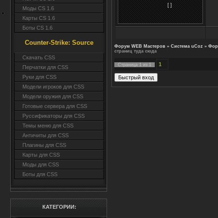
[ ]
Моды CS 1.6
Карты CS 1.6
Боты CS 1.6
Counter-Strike: Source
Форум WEB Мастеров
»
Система uCoz
»
Фор
страниц туда сюда
Cкачать CSS
1
Страница
1
из
1
Перчатки для CSS
Руки для CSS
Модели игроков для CSS
Модели оружия для CSS
Готовые сервера для CSS
Руссификаторы для CSS
Темы меню для CSS
Античиты для CSS
Плагины для CSS
Карты для CSS
Моды для CSS
Боты для CSS
КАТЕГОРИИ: