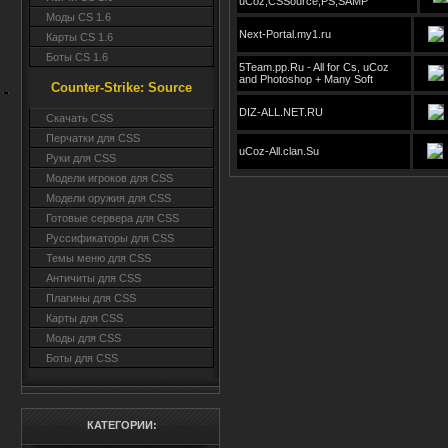
uCoz,CSSource,PS,SAMP
Моды CS 1.6
Next-Portal.my1.ru
Карты CS 1.6
Боты CS 1.6
5Team.pp.Ru - All for Cs, uCoz
and Photoshop + Many Soft
Counter-Strike: Source
DIZ-ALL.NET.RU
Cкачать CSS
Перчатки для CSS
uCoz-All.clan.Su
Руки для CSS
Модели игроков для CSS
Модели оружия для CSS
Готовые сервера для CSS
Руссификаторы для CSS
Темы меню для CSS
Античиты для CSS
Плагины для CSS
Карты для CSS
Моды для CSS
Боты для CSS
КАТЕГОРИИ: