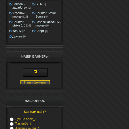
Работа и
GTA
[1]
заработок
[0]
Игровой
Counter-Strike
портал
Source
[17]
[4]
Counter-
Развлекательный
strike 1.6
портал
[19]
[6]
Кланы
Спорт
[2]
[0]
Другие
[6]
НАШИ БАННЕРЫ
Наши баннеры
НАШ ОПРОС
Как вам сайт?
Лучше всех_)
Так себе_)
Админы рулят_)