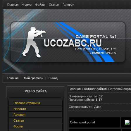
Главная
Форум
Файлы
Статьи
Галерея
Главная
|
Мой профиль
|
Выход
Главная
»
Каталог сайтов
» Игровой порт
МЕНЮ САЙТА
В категории сайтов
:
17
Показано сайтов
:
1-17
Главная страница
Сортировать по
:
Дате
Новости
Галерея
Статьи
Cybersport portal
Форум