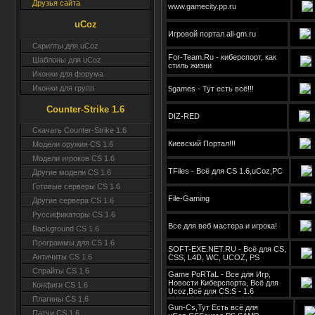
Друзья сайта
www.gamecity.pp.ru
uCoz
Игровой портал all-gm.ru
Скрипты для uCoz
For-Team.Ru - киберспорт, как
Шаблоны для uCoz
стиль жизни
Иконки для форума
Иконки для групп
5games - Тут есть всё!!!
Counter-Strike 1.6
DIZ-RED
Скачать Counter-Strike 1.6
Киевский Портал!!!
Модели оружия CS 1.6
Модели игроков CS 1.6
TFiles - Всё для CS 1.6,uCoz,PC
Другие модели CS 1.6
Готовые серверы CS 1.6
File-Gaming
Другие сервера CS 1.6
Руссификаторы CS 1.6
Все для веб мастера и игрока!
Background CS 1.6
Программы для CS 1.6
SOFT-EXE.NET.RU - Всё для CS,
Античиты CS 1.6
CSS, L4D, WC, UCOZ, PS
Спрайты CS 1.6
Game PoRTaL - Все для Игр,
Новости Киберспорта, Всё для
Конфиги CS 1.6
Ucoz,Всё для CS:S - 1.6
Плагины CS 1.6
Gun-Cs,Тут Есть всё для
Патчи CS 1.6