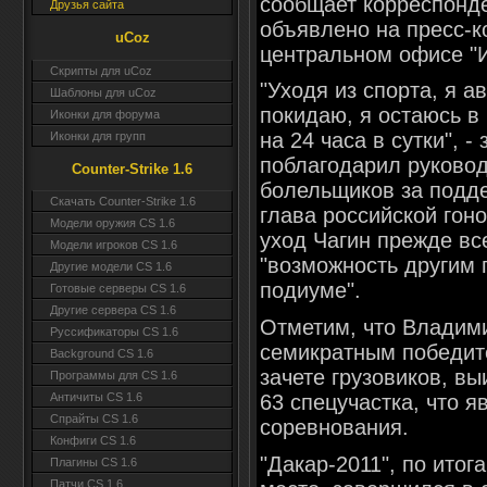
сообщает корреспонде
Друзья сайта
объявлено на пресс-к
uCoz
центральном офисе "
Скрипты для uCoz
"Уходя из спорта, я 
Шаблоны для uCoz
покидаю, я остаюсь в
Иконки для форума
на 24 часа в сутки", -
Иконки для групп
поблагодарил руково
Counter-Strike 1.6
болельщиков за подд
Скачать Counter-Strike 1.6
глава российской гон
Модели оружия CS 1.6
уход Чагин прежде вс
Модели игроков CS 1.6
"возможность другим 
Другие модели CS 1.6
подиуме".
Готовые серверы CS 1.6
Другие сервера CS 1.6
Отметим, что Владими
Руссификаторы CS 1.6
семикратным победит
Background CS 1.6
зачете грузовиков, в
Программы для CS 1.6
63 спецучастка, что я
Античиты CS 1.6
Спрайты CS 1.6
соревнования.
Конфиги CS 1.6
"Дакар-2011", по итог
Плагины CS 1.6
Патчи CS 1.6