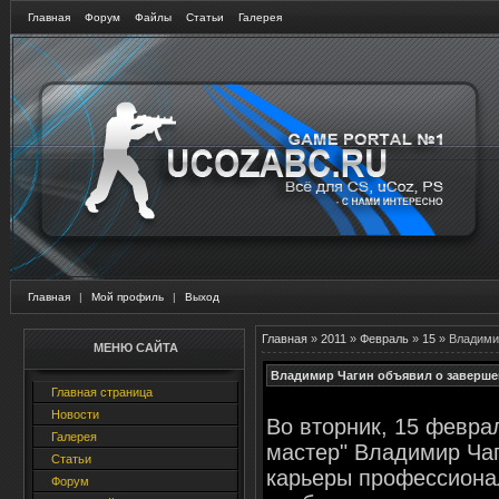
Главная
Форум
Файлы
Статьи
Галерея
Главная
|
Мой профиль
|
Выход
Главная
»
2011
»
Февраль
»
15
» Владими
МЕНЮ САЙТА
Владимир Чагин объявил о заверше
Главная страница
Новости
Во вторник, 15 февра
Галерея
мастер" Владимир Ча
Статьи
карьеры профессионал
Форум