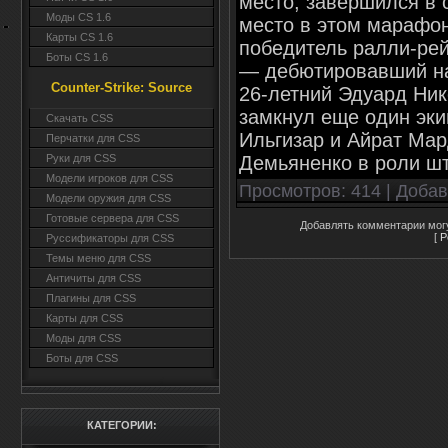
место, завершился в 
Моды CS 1.6
место в этом марафо
Карты CS 1.6
победитель ралли-рей
Боты CS 1.6
— дебютировавший на 
Counter-Strike: Source
26-летний Эдуард Ник
замкнул еще один эки
Cкачать CSS
Ильгизар и Айрат Ма
Перчатки для CSS
Демьяненко в роли ш
Руки для CSS
Модели игроков для CSS
Просмотров
: 414 |
Доба
Модели оружия для CSS
Готовые сервера для CSS
Добавлять комментарии могу
[
Р
Руссификаторы для CSS
Темы меню для CSS
Античиты для CSS
Плагины для CSS
Карты для CSS
Моды для CSS
Боты для CSS
КАТЕГОРИИ: