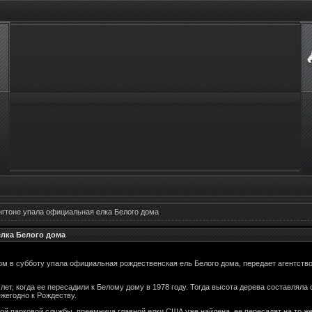
гтоне упала официальная елка Белого дома
лка Белого дома
ом в субботу упала официальная рождественская ель Белого дома, передает агентство
лет, когда ее пересадили к Белому дому в 1978 году. Тогда высота дерева составляла 
жегодно к Рождеству.
ой парковой службы, преемница главной елки США уже найдена, ее пересадят на то ж