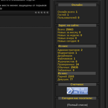
Онлайн:
том месте менее защищены от порывов
ду.
Онлайн всего:
1
Гостей:
1
Пользователей:
0
Зарег. на сайте:
Всего:
25663
Новых за месяц:
0
Новых за неделю:
0
Новых вчера:
0
Новых сегодня:
0
Из них:
Администраторов:
2
Модераторов:
1
Дизайнеров:
Файловиков:
1
Журналистов:
0
Проверенных:
24
Обычных:
25635
Забаненых:
0
Из них:
Парней:
2103
Девушек:
77
Счетчики:
Сегодня нас посетили:
[Полный список]