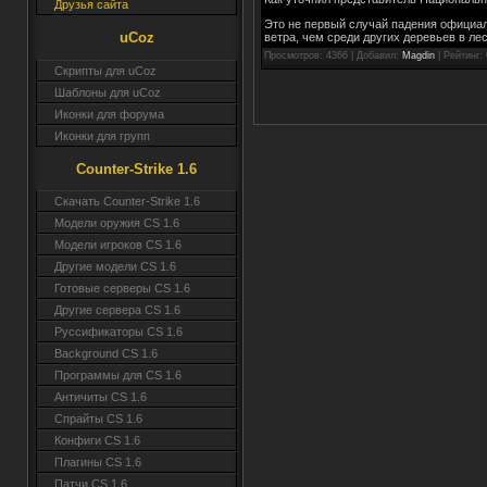
Друзья сайта
Это не первый случай падения официал
uCoz
ветра, чем среди других деревьев в ле
Просмотров
: 4366 |
Добавил
:
Magdin
|
Рейтинг
:
Скрипты для uCoz
Шаблоны для uCoz
Иконки для форума
Иконки для групп
Counter-Strike 1.6
Скачать Counter-Strike 1.6
Модели оружия CS 1.6
Модели игроков CS 1.6
Другие модели CS 1.6
Готовые серверы CS 1.6
Другие сервера CS 1.6
Руссификаторы CS 1.6
Background CS 1.6
Программы для CS 1.6
Античиты CS 1.6
Спрайты CS 1.6
Конфиги CS 1.6
Плагины CS 1.6
Патчи CS 1.6