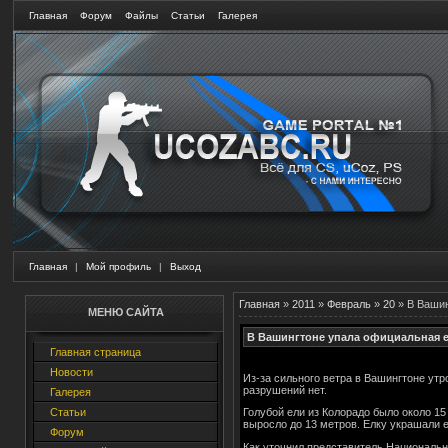
Главная
Форум
Файлы
Статьи
Галерея
Главная
|
Мой профиль
|
Выход
Главная
»
2011
»
Февраль
»
20
» В Вашин
МЕНЮ САЙТА
В Вашингтоне упала официальная е
Главная страница
Новости
Из-за сильного ветра в Вашингтоне утр
разрушений нет.
Галерея
Статьи
Голубой ели из Колорадо было около 15 
выросло до 13 метров. Елку украшали е
Форум
Как уточнил представитель Национальн