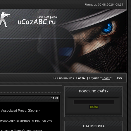
Четверг, 06.08.2026,
08:17
Вы вошли как
Гость
| Группа "
Гости
" |
RSS
ПОИСК ПО САЙТУ
14:43
 Associated Press. Жертв и
около девяти метров, с тех пор оно
СТАТИСТИКА
е место в ближайшие недели.