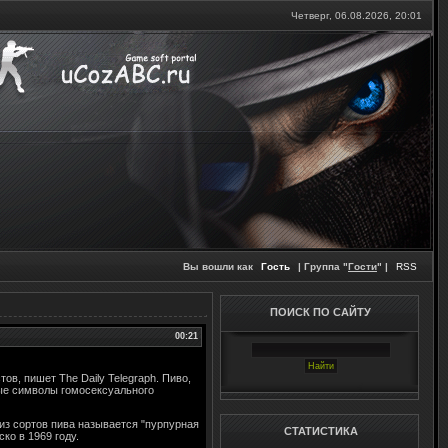
Четверг, 06.08.2026,
20:01
Вы вошли как
Гость
| Группа "
Гости
" |
RSS
ПОИСК ПО САЙТУ
00:21
в, пишет The Daily Telegraph. Пиво,
ные символы гомосексуального
 из сортов пива называется "пурпурная
СТАТИСТИКА
ко в 1969 году.