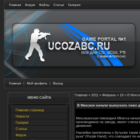
Главная
Форум
Файлы
Статьи
Галерея
Главная
|
Мой профиль
|
Выход
Главная
»
2011
»
Февраль
»
18
» В Мекси
МЕНЮ САЙТА
В Мексике начали выпускать пиво 
Главная страница
Новости
Мексиканская пивоварня Minerva начала
производимое на заводе, имеет слегка
Галерея
движения.
Статьи
Наклейки прилеплены к бутылке таким о
Форум
рука" (Purple Hand), что совпадает по