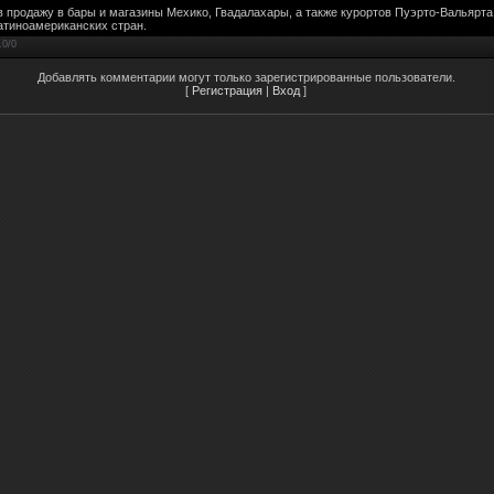
продажу в бары и магазины Мехико, Гвадалахары, а также курортов Пуэрто-Вальярта и
атиноамериканских стран.
.0
/
0
Добавлять комментарии могут только зарегистрированные пользователи.
[
Регистрация
|
Вход
]