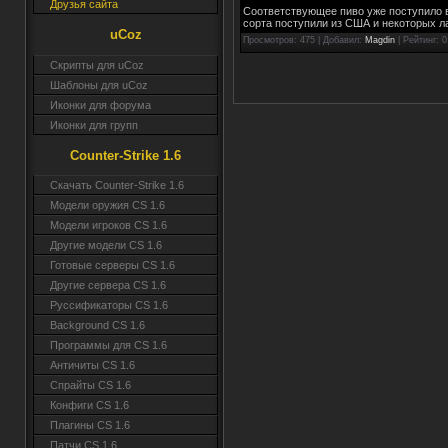
Друзья сайта
Соответствующее пиво уже поступило в 
сорта поступили из США и некоторых л
uCoz
Просмотров
: 475 |
Добавил
:
Magdin
|
Рейтинг
:
0
Скрипты для uCoz
Шаблоны для uCoz
Иконки для форума
Иконки для групп
Counter-Strike 1.6
Скачать Counter-Strike 1.6
Модели оружия CS 1.6
Модели игроков CS 1.6
Другие модели CS 1.6
Готовые серверы CS 1.6
Другие сервера CS 1.6
Руссификаторы CS 1.6
Background CS 1.6
Программы для CS 1.6
Античиты CS 1.6
Спрайты CS 1.6
Конфиги CS 1.6
Плагины CS 1.6
Патчи CS 1.6