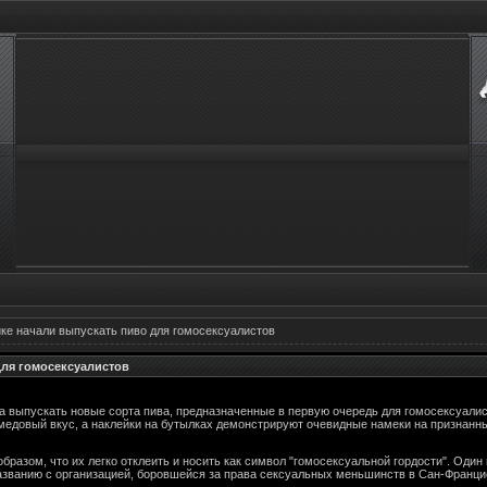
ке начали выпускать пиво для гомосексуалистов
для гомосексуалистов
 выпускать новые сорта пива, предназначенные в первую очередь для гомосексуалисто
 медовый вкус, а наклейки на бутылках демонстрируют очевидные намеки на признан
бразом, что их легко отклеить и носить как символ "гомосексуальной гордости". Один
 названию с организацией, боровшейся за права сексуальных меньшинств в Сан-Францис