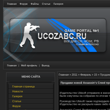
Главная
Форум
Файлы
Статьи
Галерея
Главная
|
Мой профиль
|
Выход
Главная
»
2011
»
Февраль
»
15
» Продажи
МЕНЮ САЙТА
Продажи новой Assassin's Creed п
Главная страница
Новости
Издательство Ubisoft отправило в мага
были озвучены на собрании по итогам т
Галерея
Статьи
Руководство Ubisoft также подтвердило
Издательство не раскрыло каких-либо п
Форум
Assassin's Creed: Brotherhood вышла 19