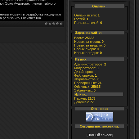
яют Эцио Аудиторе, членом тайного
Онлайн:
данный момент в разработке находится
Онлайн всего:
1
та релиза игры неизвестна.
Гостей:
1
Пользователей:
0
Зарег. на сайте:
Всего:
25663
Новых за месяц:
0
Новых за неделю:
0
Новых вчера:
0
Новых сегодня:
0
Из них:
Администраторов:
2
Модераторов:
1
Дизайнеров:
Файловиков:
1
Журналистов:
0
Проверенных:
24
Обычных:
25635
Забаненых:
0
Из них:
Парней:
2103
Девушек:
77
Счетчики:
Сегодня нас посетили:
[Полный список]