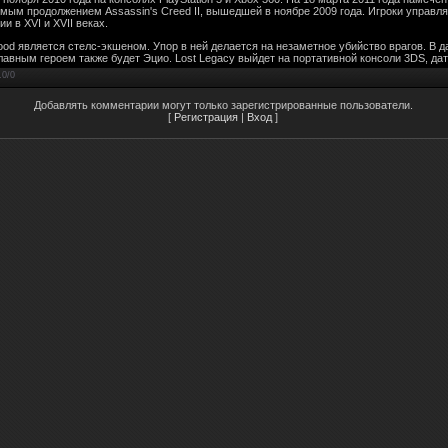
ямым продолжением Assassin's Creed II, вышедшей в ноябре 2009 года. Игроки управл
и в XVI и XVII веках.
ood является стелс-экшеном. Упор в ней делается на незаметное убийство врагов. В 
 главным героем также будет Эцио. Lost Legacy выйдет на портативной консоли 3DS, да
.0
/
0
Добавлять комментарии могут только зарегистрированные пользователи.
[
Регистрация
|
Вход
]