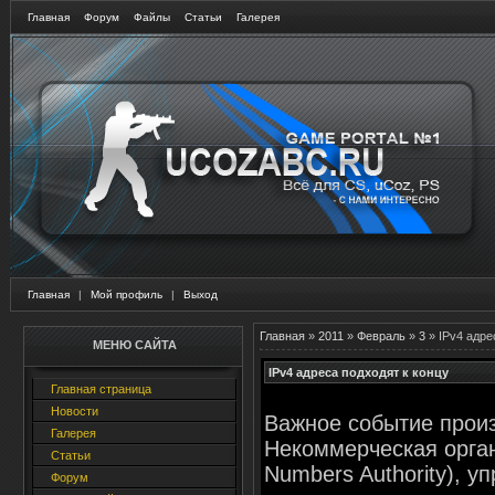
Главная
Форум
Файлы
Статьи
Галерея
Главная
|
Мой профиль
|
Выход
Главная
»
2011
»
Февраль
»
3
» IPv4 адре
МЕНЮ САЙТА
IPv4 адреса подходят к концу
Главная страница
Новости
Важное событие прои
Галерея
Некоммерческая органи
Статьи
Numbers Authority), 
Форум