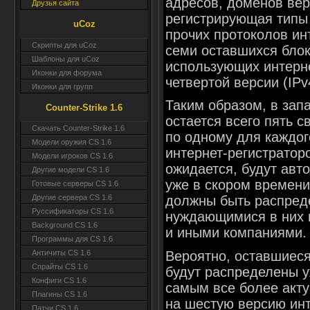
адресов, доменов вер
Друзья сайта
регистрирующая типы
uCoz
прочих протоколов ин
Скрипты для uCoz
семи оставшихся блок
Шаблоны для uCoz
использующих интерн
Иконки для форума
четвертой версии (IPv
Иконки для групп
Таким образом, в зап
Counter-Strike 1.6
остается всего пять с
Скачать Counter-Strike 1.6
по одному для каждог
Модели оружия CS 1.6
интернет-регистраторо
Модели игроков CS 1.6
ожидается, будут авт
Другие модели CS 1.6
уже в скором времени
Готовые серверы CS 1.6
должны быть распред
Другие сервера CS 1.6
Руссификаторы CS 1.6
нуждающимися в них 
Background CS 1.6
и иными компаниями.
Программы для CS 1.6
Вероятно, оставшиеся
Античиты CS 1.6
Спрайты CS 1.6
будут распределены у
Конфиги CS 1.6
самым все более акт
Плагины CS 1.6
на шестую версию инт
Патчи CS 1.6