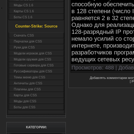
способную обеспечить
Моды CS 1.6
в 128 степени (число
Карты CS 1.6
равняется 2 в 32 степ
Боты CS 1.6
Однако для реализаци
Counter-Strike: Source
128-разрядный IP про
Cкачать CSS
немало усилий со сто
Перчатки для CSS
интернете, производи
Руки для CSS
разработчиков програ
Модели игроков для CSS
ведущих сетевых ресу
Модели оружия для CSS
Готовые сервера для CSS
Просмотров
: 488 |
Доба
Руссификаторы для CSS
Темы меню для CSS
Добавлять комментарии могу
[
Р
Античиты для CSS
Плагины для CSS
Карты для CSS
Моды для CSS
Боты для CSS
КАТЕГОРИИ: