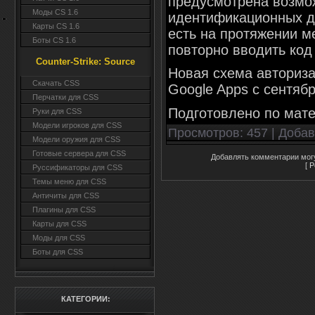
предусмотрена возмо
Моды CS 1.6
идентификационных да
Карты CS 1.6
есть на протяжении м
Боты CS 1.6
повторно вводить код
Counter-Strike: Source
Новая схема авториз
Cкачать CSS
Google Apps с сентяб
Перчатки для CSS
Подготовлено по мат
Руки для CSS
Модели игроков для CSS
Просмотров
: 457 |
Доба
Модели оружия для CSS
Готовые сервера для CSS
Добавлять комментарии могу
[
Р
Руссификаторы для CSS
Темы меню для CSS
Античиты для CSS
Плагины для CSS
Карты для CSS
Моды для CSS
Боты для CSS
КАТЕГОРИИ: