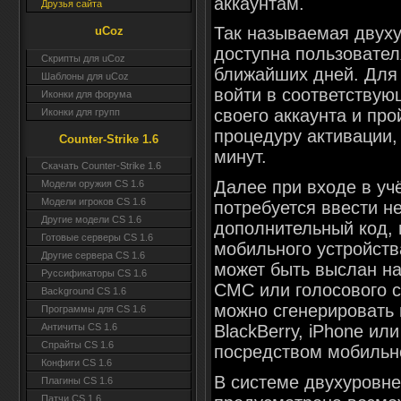
аккаунтам.
Друзья сайта
Так называемая двух
uCoz
доступна пользовател
Скрипты для uCoz
ближайших дней. Для
Шаблоны для uCoz
войти в соответствую
Иконки для форума
своего аккаунта и пр
Иконки для групп
процедуру активации,
Counter-Strike 1.6
минут.
Скачать Counter-Strike 1.6
Далее при входе в уч
Модели оружия CS 1.6
Модели игроков CS 1.6
потребуется ввести не
Другие модели CS 1.6
дополнительный код,
Готовые серверы CS 1.6
мобильного устройств
Другие сервера CS 1.6
может быть выслан н
Руссификаторы CS 1.6
СМС или голосового с
Background CS 1.6
можно сгенерировать
Программы для CS 1.6
BlackBerry, iPhone ил
Античиты CS 1.6
Спрайты CS 1.6
посредством мобильн
Конфиги CS 1.6
В системе двухуровн
Плагины CS 1.6
Патчи CS 1.6