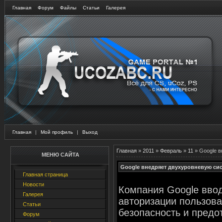
Главная
Форум
Файлы
Статьи
Галерея
Главная
|
Мой профиль
|
Выход
Главная
»
2011
»
Февраль
»
11
» Google 
МЕНЮ САЙТА
Google внедряет двухуровневую си
Главная страница
Новости
Компания Google вво
Галерея
авторизации пользова
Статьи
безопасность и предо
Форум