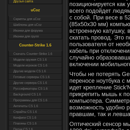
Друзья сайта
позиционируется как 
всего подойдет людям
uCoz
с собой. При весе в 5
Скрипты для uCoz
(85x50x30 мм) компь
Шаблоны для uCoz
встроенную катушку, 
Иконки для форума
скатать провод. Это п
Иконки для групп
пользователя от необ
Counter-Strike 1.6
кабель при отключени
Скачать Counter-Strike 1.6
случайно образовавш
Модели оружия CS 1.6
включении мобильног
Модели игроков CS 1.6
Другие модели CS 1.6
Чтобы не потерять Gen
Готовые серверы CS 1.6
переносе ноутбука с м
Другие сервера CS 1.6
идет крепление Stick’
Руссификаторы CS 1.6
прикрепить мышь к по
Background CS 1.6
компьютера. Симметр
Программы для CS 1.6
возможность удобно р
Античиты CS 1.6
Спрайты CS 1.6
правшам, так и левш
Конфиги CS 1.6
Оптический сенсор м
Плагины CS 1.6
Патчи CS 1.6