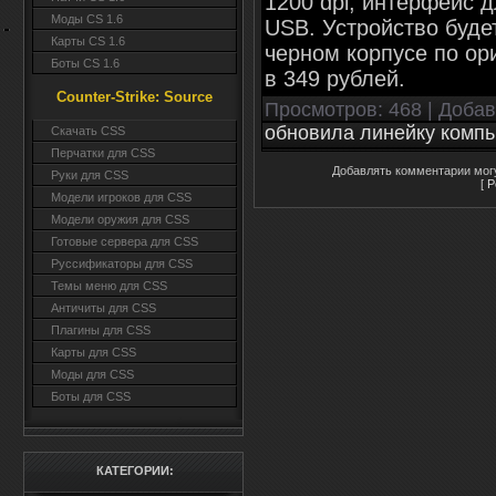
1200 dpi, интерфейс 
Моды CS 1.6
USB. Устройство буде
Карты CS 1.6
черном корпусе по ор
Боты CS 1.6
в 349 рублей.
Counter-Strike: Source
Просмотров
: 468 |
Доба
обновила линейку комп
Cкачать CSS
Перчатки для CSS
Добавлять комментарии могу
Руки для CSS
[
Р
Модели игроков для CSS
Модели оружия для CSS
Готовые сервера для CSS
Руссификаторы для CSS
Темы меню для CSS
Античиты для CSS
Плагины для CSS
Карты для CSS
Моды для CSS
Боты для CSS
КАТЕГОРИИ: