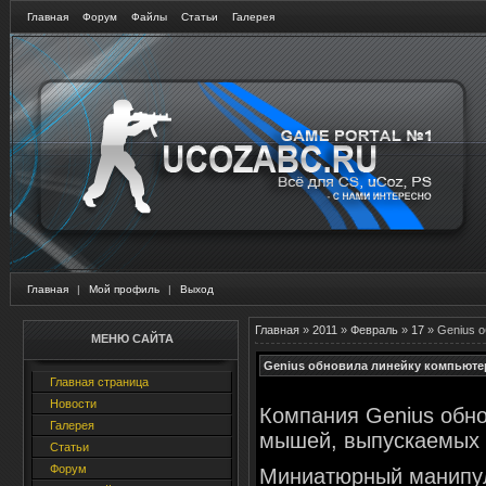
Главная
Форум
Файлы
Статьи
Галерея
Главная
|
Мой профиль
|
Выход
Главная
»
2011
»
Февраль
»
17
» Genius 
МЕНЮ САЙТА
Genius обновила линейку компьюте
Главная страница
Новости
Компания Genius обн
Галерея
мышей, выпускаемых п
Статьи
Форум
Миниатюрный манипуля