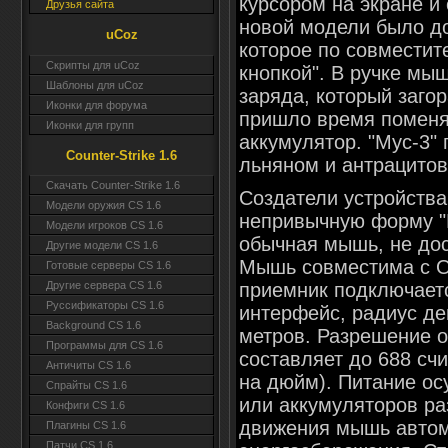
курсором на экране и 
Друзья сайта
новой модели было до
uCoz
которое по совместит
Скрипты для uCoz
кнопкой". В ручке мы
Шаблоны для uCoz
заряда, который загор
Иконки для форума
пришло время поменя
Иконки для групп
аккумулятор. "Мус-3" 
Counter-Strike 1.6
льняном и антрацито
Скачать Counter-Strike 1.6
Создатели устройства
Модели оружия CS 1.6
непривычную форму "М
Модели игроков CS 1.6
обычная мышь, не дос
Другие модели CS 1.6
Мышь совместима с О
Готовые серверы CS 1.6
приемник подключает
Другие сервера CS 1.6
Руссификаторы CS 1.6
интерфейс, радиус де
Background CS 1.6
метров. Разрешение о
Программы для CS 1.6
составляет до 688 cч
Античиты CS 1.6
на дюйм). Питание ос
Спрайты CS 1.6
или аккумуляторов ра
Конфиги CS 1.6
движения мышь автом
Плагины CS 1.6
Патчи CS 1.6