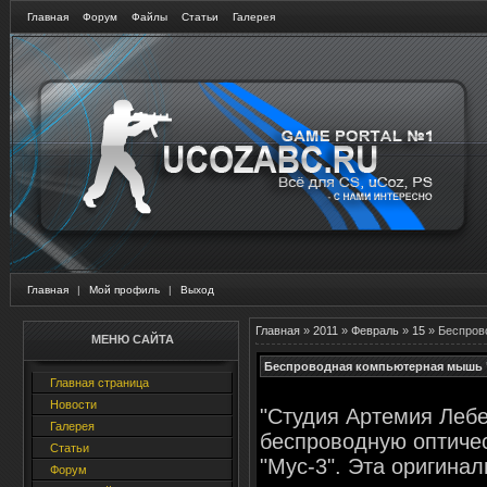
Главная
Форум
Файлы
Статьи
Галерея
Главная
|
Мой профиль
|
Выход
Главная
»
2011
»
Февраль
»
15
» Беспров
МЕНЮ САЙТА
Беспроводная компьютерная мышь "
Главная страница
Новости
"Студия Артемия Леб
Галерея
беспроводную оптиче
Статьи
"Мус-3". Эта оригина
Форум