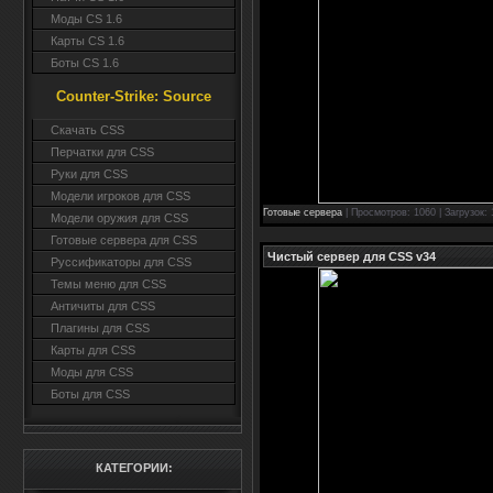
Моды CS 1.6
Карты CS 1.6
Боты CS 1.6
Counter-Strike: Source
Cкачать CSS
Перчатки для CSS
Руки для CSS
Модели игроков для CSS
Готовые сервера
| Просмотров: 1060 | Загрузок:
Модели оружия для CSS
Готовые сервера для CSS
Чистый сервер для CSS v34
Руссификаторы для CSS
Темы меню для CSS
Античиты для CSS
Плагины для CSS
Карты для CSS
Моды для CSS
Боты для CSS
КАТЕГОРИИ: