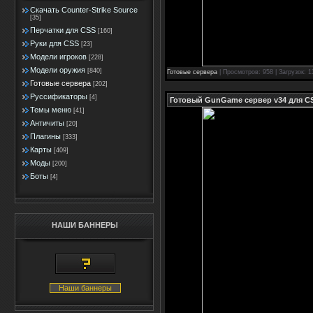
Скачать Counter-Strike Source
[35]
Перчатки для CSS
[160]
Руки для CSS
[23]
Модели игроков
[228]
Модели оружия
[840]
Готовые сервера
| Просмотров: 958 | Загрузок: 
Готовые сервера
[202]
Руссификаторы
[4]
Готовый GunGame сервер v34 для C
Темы меню
[41]
Античиты
[20]
Плагины
[333]
Карты
[409]
Моды
[200]
Боты
[4]
НАШИ БАННЕРЫ
Наши баннеры