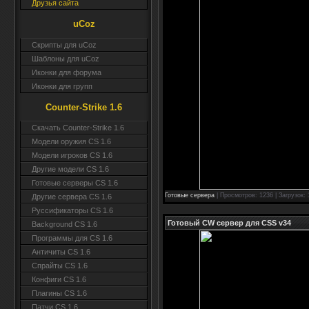
Друзья сайта
uCoz
Скрипты для uCoz
Шаблоны для uCoz
Иконки для форума
Иконки для групп
Counter-Strike 1.6
Скачать Counter-Strike 1.6
Модели оружия CS 1.6
Модели игроков CS 1.6
Другие модели CS 1.6
Готовые серверы CS 1.6
Готовые сервера
| Просмотров: 1236 | Загрузок:
Другие сервера CS 1.6
Руссификаторы CS 1.6
Готовый CW сервер для CSS v34
Background CS 1.6
Программы для CS 1.6
Античиты CS 1.6
Спрайты CS 1.6
Конфиги CS 1.6
Плагины CS 1.6
Патчи CS 1.6