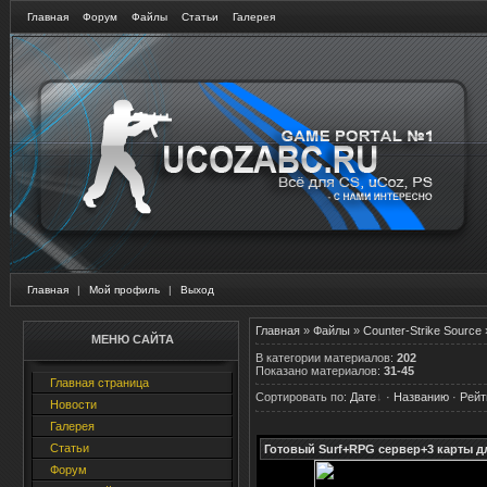
Главная
Форум
Файлы
Статьи
Галерея
Главная
|
Мой профиль
|
Выход
Главная
»
Файлы
»
Counter-Strike Source
МЕНЮ САЙТА
В категории материалов
:
202
Показано материалов
:
31-45
Главная страница
Сортировать по
:
Дате
·
Названию
·
Рейт
Новости
Галерея
Статьи
Готовый Surf+RPG сервер+3 карты д
Форум