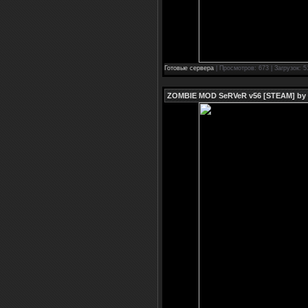
Готовые сервера
| Просмотров: 673 | Загрузок: 5
ZOMBIE MOD SeRVeR v56 [STEAM] by